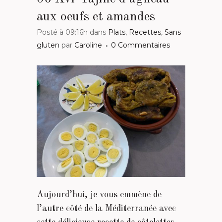
aux oeufs et amandes
Posté à 09:16h
dans
Plats
,
Recettes
,
Sans
gluten
par
Caroline
0 Commentaires
Aujourd’hui, je vous emmène de
l’autre côté de la Méditerranée avec