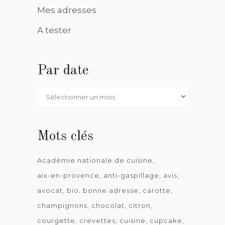
Mes adresses
A tester
Par date
Par
date
Mots clés
Académie nationale de cuisine
aix-en-provence
anti-gaspillage
avis
avocat
bio
bonne adresse
carotte
champignons
chocolat
citron
courgette
crevettes
cuisine
cupcake