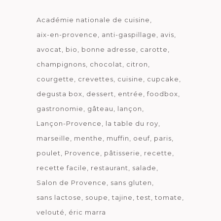
Académie nationale de cuisine
aix-en-provence
anti-gaspillage
avis
avocat
bio
bonne adresse
carotte
champignons
chocolat
citron
courgette
crevettes
cuisine
cupcake
degusta box
dessert
entrée
foodbox
gastronomie
gâteau
lançon
Lançon-Provence
la table du roy
marseille
menthe
muffin
oeuf
paris
poulet
Provence
pâtisserie
recette
recette facile
restaurant
salade
Salon de Provence
sans gluten
sans lactose
soupe
tajine
test
tomate
velouté
éric marra