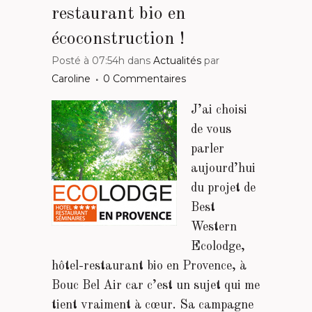
restaurant bio en
écoconstruction !
Posté à 07:54h
dans
Actualités
par
Caroline
0 Commentaires
J’ai choisi
de vous
parler
aujourd’hui
du projet de
Best
Western
Ecolodge,
hôtel-restaurant bio en Provence, à
Bouc Bel Air car c’est un sujet qui me
tient vraiment à cœur. Sa campagne