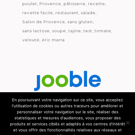
poulet
Provence
pâtisserie
recette
recette facile
restaurant
salade
Salon de Provence
sans gluten
sans lactose
soupe
tajine
test
tomate
velouté
éric marra
En poursuivant votre navigation sur ce site, vous acceptez
l'utilisation de cookies ou autres traceurs pour améliorer et
Découvrez le métier de la cuisine.
personnaliser votre navigation sur le site, réaliser des
statistiques et mesures d'audiences, vous proposer des
produits et services ciblés et adaptés à vos centres d'intérêt
et vous offrir des fonctionnalités relatives aux réseaux et