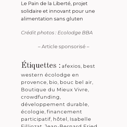
Le Pain de la Liberté, projet
solidaire et innovant pour une
alimentation sans gluten
Crédit photos : Ecolodge BBA
– Article sponsorisé –
Étiquettes :
afexios
,
best
western écolodge en
provence
,
bio
,
bouc bel air
,
Boutique du Mieux Vivre
,
crowdfunding
,
développement durable
,
écologie
,
financement
participatif
,
hôtel
,
Isabelle
Filliozat
,
Jean-Bernard Fried
,