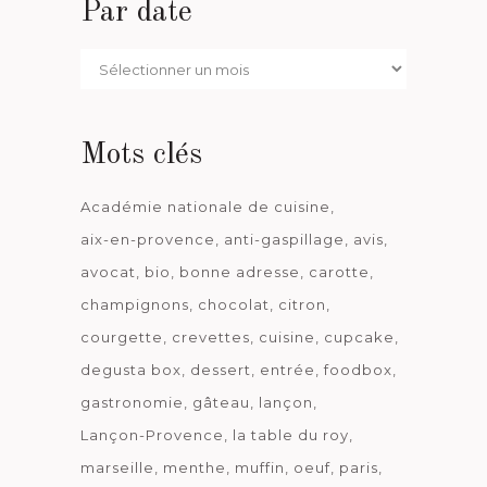
Par date
Par
date
Mots clés
Académie nationale de cuisine
aix-en-provence
anti-gaspillage
avis
avocat
bio
bonne adresse
carotte
champignons
chocolat
citron
courgette
crevettes
cuisine
cupcake
degusta box
dessert
entrée
foodbox
gastronomie
gâteau
lançon
Lançon-Provence
la table du roy
marseille
menthe
muffin
oeuf
paris