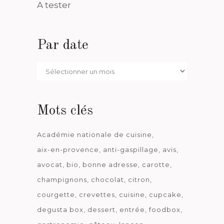
A tester
Par date
Par
date
Mots clés
Académie nationale de cuisine
aix-en-provence
anti-gaspillage
avis
avocat
bio
bonne adresse
carotte
champignons
chocolat
citron
courgette
crevettes
cuisine
cupcake
degusta box
dessert
entrée
foodbox