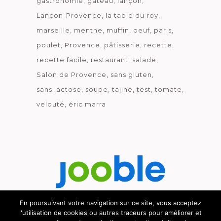
gastronomie
gâteau
lançon
Lançon-Provence
la table du roy
marseille
menthe
muffin
oeuf
paris
poulet
Provence
pâtisserie
recette
recette facile
restaurant
salade
Salon de Provence
sans gluten
sans lactose
soupe
tajine
test
tomate
velouté
éric marra
En poursuivant votre navigation sur ce site, vous acceptez
l'utilisation de cookies ou autres traceurs pour améliorer et
Découvrez le métier de la cuisine.