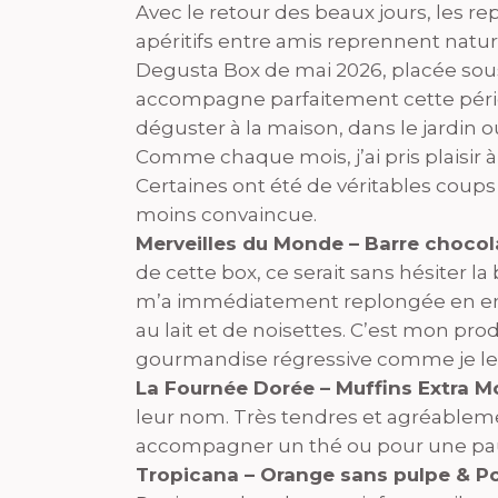
Avec le retour des beaux jours, les re
apéritifs entre amis reprennent natu
Degusta Box de mai 2026, placée sous l
accompagne parfaitement cette pério
déguster à la maison, dans le jardin o
Comme chaque mois, j’ai pris plaisir 
Certaines ont été de véritables coup
moins convaincue.
Merveilles du Monde – Barre chocol
de cette box, ce serait sans hésiter l
m’a immédiatement replongée en en
au lait et de noisettes. C’est mon pr
gourmandise régressive comme je les
La Fournée Dorée – Muffins Extra Mo
leur nom. Très tendres et agréableme
accompagner un thé ou pour une pau
Tropicana – Orange sans pulpe & P