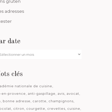
ns gluten
s adresses
tester
ar date
r
te
ots clés
adémie nationale de cuisine
x-en-provence
anti-gaspillage
avis
avocat
o
bonne adresse
carotte
champignons
ocolat
citron
courgette
crevettes
cuisine