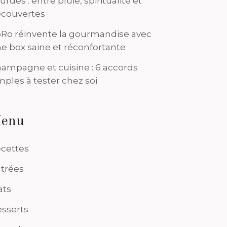
urdes : entre pluie, spiritualité et
couvertes
Ro réinvente la gourmandise avec
e box saine et réconfortante
ampagne et cuisine : 6 accords
mples à tester chez soi
enu
cettes
trées
ats
sserts