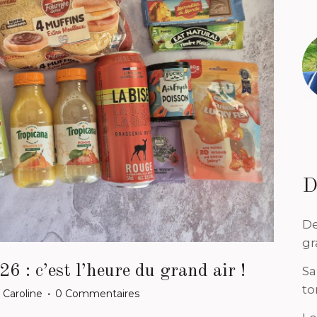
D
De
gr
 : c’est l’heure du grand air !
Sa
to
r
Caroline
0 Commentaires