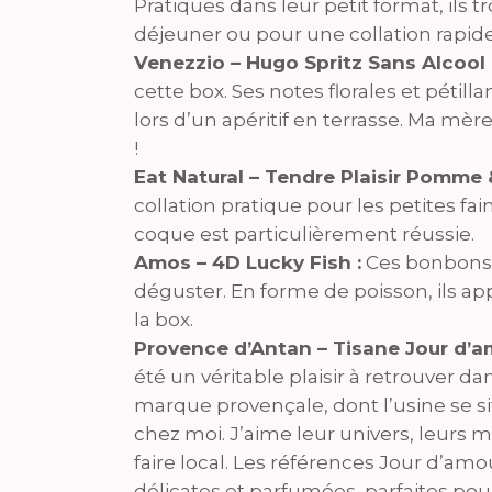
Pratiques dans leur petit format, ils t
déjeuner ou pour une collation rapide
Venezzio – Hugo Spritz Sans Alcool 
cette box. Ses notes florales et pétil
lors d’un apéritif en terrasse. Ma mèr
!
Eat Natural – Tendre Plaisir Pomme 
collation pratique pour les petites faim
coque est particulièrement réussie.
Amos – 4D Lucky Fish :
Ces bonbons 
déguster. En forme de poisson, ils 
la box.
Provence d’Antan – Tisane Jour d’am
été un véritable plaisir à retrouver dan
marque provençale, dont l’usine se 
chez moi. J’aime leur univers, leurs m
faire local. Les références Jour d’amo
délicates et parfumées, parfaites po