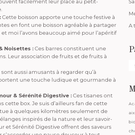
rouvent facilement leur place au petit-
Sa
.
Me
:
Cette boisson apporte une touche festive à
lantes en font une boisson agréable à partager
A 
e et moi l’avons beaucoup aimé pour l’apéritif
& Noisettes :
Ces barres constituent une
P
s. Leur association de fruits et de fruits à
Pa
da
sont aussi amusants à regarder qu’à
apportent une touche ludique et gourmande à
M
our & Sérénité Digestive :
Ces tisanes ont
s cette box. Je suis d’ailleurs fan de cette
Ac
situe à quelques kilomètres seulement de
ai
élanges inspirés de la nature et leur savoir-
bi
ur et Sérénité Digestive offrent des saveurs
ch
ur s’accorder une pause douceur à tout