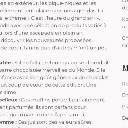
Lo
pas en extérieur, les pique-niques et les
dé
rellement leur place dans nos agendas. La
e thème « C’est l’heure du grand air ! »,
Ko
de avec une sélection de produits variés à
un
u lors d’une escapade en plein air.
Ch
à découvrir les nouveautés proposées.
si
s de cœur, tandis que d’autres m’ont un peu
atée :
S’il ne fallait retenir qu’un seul produit
M
a barre chocolatée Merveilles du Monde. Elle
fance avec son goût généreux de chocolat
Re
oduit coup de cœur de cette édition. Une
 aime !
En
elleux :
Ces muffins portent parfaitement
Pl
nt parfumés, ils sont parfaits pour
se gourmande dans l’après-midi.
De
omme :
Ces jus sont des valeurs sûres.