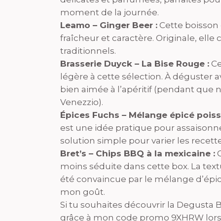
moment de la journée.
Leamo – Ginger Beer :
Cette boisson 
fraîcheur et caractère. Originale, el
traditionnels.
Brasserie Duyck – La Bise Rouge :
Ce
légère à cette sélection. À déguster
bien aimée à l’apéritif (pendant que 
Venezzio).
Épices Fuchs – Mélange épicé poisso
est une idée pratique pour assaisonn
solution simple pour varier les recett
Bret’s – Chips BBQ à la mexicaine :
C
moins séduite dans cette box. La textu
été convaincue par le mélange d’épice
mon goût.
Si tu souhaites découvrir la Degusta B
grâce à mon code promo 9XHRW lors 