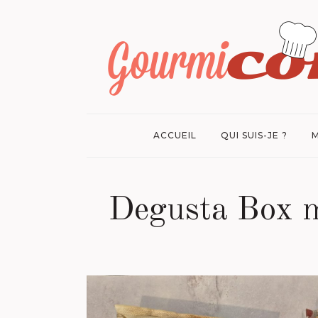
ACCUEIL
QUI SUIS-JE ?
M
Degusta Box ma