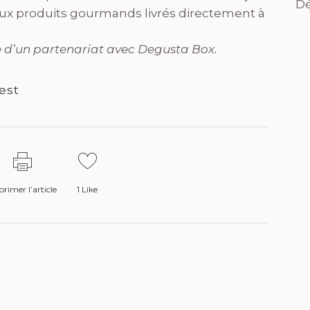
Dé
ux produits gourmands livrés directement à
re d’un partenariat avec Degusta Box.
est
rimer l’article
1
Like