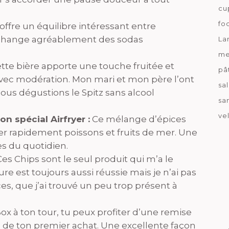
cu
fo
offre un équilibre intéressant entre
le change agréablement des sodas
La
me
tte bière apporte une touche fruitée et
pâ
 avec modération. Mon mari et mon père l’ont
sa
nous dégustions le Spitz sans alcool
sa
ve
n spécial Airfryer :
Ce mélange d’épices
er rapidement poissons et fruits de mer. Une
es du quotidien.
es Chips sont le seul produit qui m’a le
re est toujours aussi réussie mais je n’ai pas
s, que j’ai trouvé un peu trop présent à
ox à ton tour, tu peux profiter d’une remise
de ton premier achat. Une excellente façon