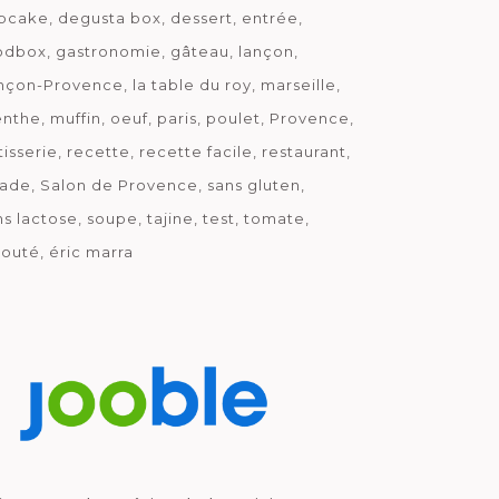
pcake
degusta box
dessert
entrée
odbox
gastronomie
gâteau
lançon
nçon-Provence
la table du roy
marseille
nthe
muffin
oeuf
paris
poulet
Provence
tisserie
recette
recette facile
restaurant
lade
Salon de Provence
sans gluten
ns lactose
soupe
tajine
test
tomate
louté
éric marra