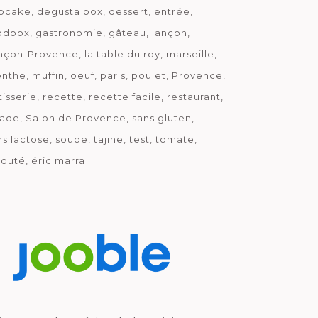
pcake
degusta box
dessert
entrée
odbox
gastronomie
gâteau
lançon
nçon-Provence
la table du roy
marseille
nthe
muffin
oeuf
paris
poulet
Provence
tisserie
recette
recette facile
restaurant
lade
Salon de Provence
sans gluten
ns lactose
soupe
tajine
test
tomate
louté
éric marra