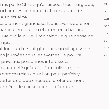
is par le Christ qu’à l’aspect très liturgique,
cu
 Lourdes continue d’attirer autant de
fo
 spiritualité.
La
, absolument grandiose. Nous avons pu prier à
me
particulière du lieu et admirer la basilique
pâ
Malgré la pluie, il régnait quelque chose de
sa
emps.
sa
loué un très joli gîte dans un village voisin
os journées sous les averses. Je pourrai
ve
privé aux personnes intéressées.
a rappelé qu’au-delà du folklore, des
s commerciaux que l’on peut parfois y
de porter quelque chose de profondément
lumière, de consolation et d’amour.