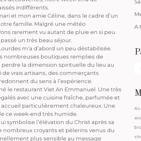
Sa
issés indifférents.
Me
ari et mon amie Céline, dans le cadre d’un
otre famille. Malgré une météo
A 
vons rarement vu autant de pluie en si peu
assé un très beau séjour.
à Lourdes m’a d’abord un peu déstabilisée.
P
t les nombreuses boutiques remplies de
e perdre la dimension spirituelle du lieu au
Pa
i de vrais artisans, des commerçants
da
 redonnent du sens à l’expérience.
mé le restaurant Viet An Emmanuel. Une très
M
galés avec une cuisine fraîche, parfumée et
accueil particulièrement chaleureux. Une
Ac
de ce week-end très humide.
ai
ui symbolise l’élévation du Christ après sa
bi
e nombreux croyants et pèlerins venus du
ch
nnellement plus sensible au message