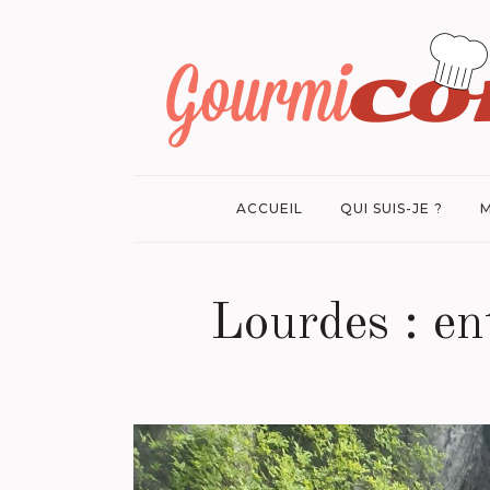
ACCUEIL
QUI SUIS-JE ?
M
Lourdes : ent