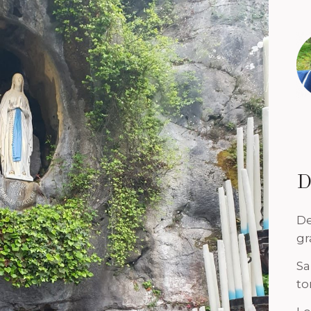
D
De
gr
Sa
to