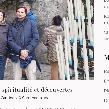
Lo
dé
Ko
un
Ch
si
M
Re
En
 spiritualité et découvertes
Pl
r
Caroline
0 Commentaires
De
jolies découvertes, notre week-end de