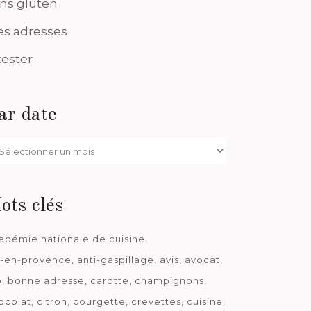
ns gluten
s adresses
tester
ar date
r
te
ots clés
adémie nationale de cuisine
x-en-provence
anti-gaspillage
avis
avocat
o
bonne adresse
carotte
champignons
ocolat
citron
courgette
crevettes
cuisine