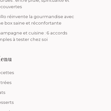
urdes : entre pluie, spiritualité et
couvertes
Ro réinvente la gourmandise avec
e box saine et réconfortante
ampagne et cuisine : 6 accords
mples à tester chez soi
enu
cettes
trées
ats
sserts