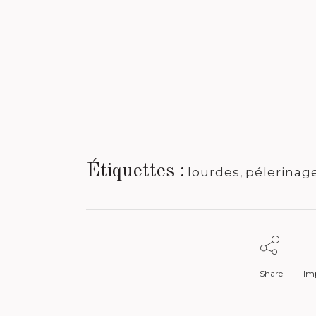
Étiquettes :
lourdes
,
pélerinag
Share
Imp