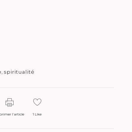
e
,
spiritualité
rimer l’article
1
Like