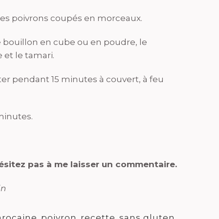
 les poivrons coupés en morceaux.
le bouillon en cube ou en poudre, le
 et le tamari.
er pendant 15 minutes à couvert, à feu
minutes.
hésitez pas à me laisser un commentaire.
in
arocaine
,
poivron
,
recette
,
sans gluten
,