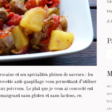
Sa
Me
A 
P
Pa
da
M
ocaine et ses spécialités pleines de saveurs : les
recette anti-gaspillage vous permettant d’utiliser
Ac
ux poivrons. Le plat que je vous ai concocté est
ai
 mangeant sans gluten et sans lactose, en
bi
ch