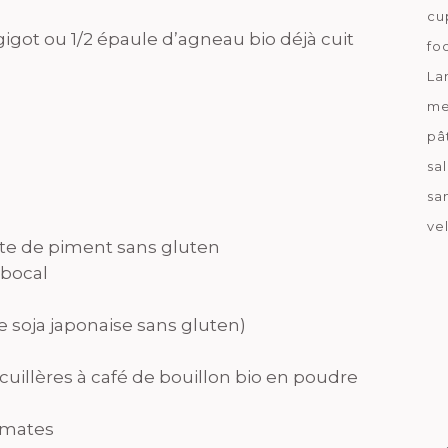
cu
gigot ou 1/2 épaule d’agneau bio déjà cuit
fo
La
me
pâ
sa
sa
ve
pâte de piment sans gluten
 bocal
ce soja japonaise sans gluten)
cuillères à café de bouillon bio en poudre
tomates