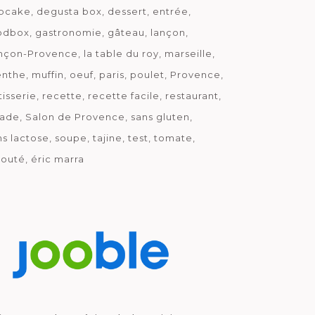
pcake
degusta box
dessert
entrée
odbox
gastronomie
gâteau
lançon
nçon-Provence
la table du roy
marseille
nthe
muffin
oeuf
paris
poulet
Provence
tisserie
recette
recette facile
restaurant
lade
Salon de Provence
sans gluten
ns lactose
soupe
tajine
test
tomate
louté
éric marra