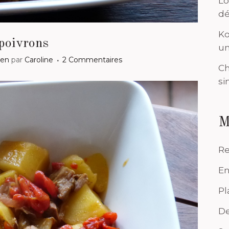
Lo
dé
Ko
poivrons
un
ten
par
Caroline
2 Commentaires
Ch
si
M
Re
En
Pl
De