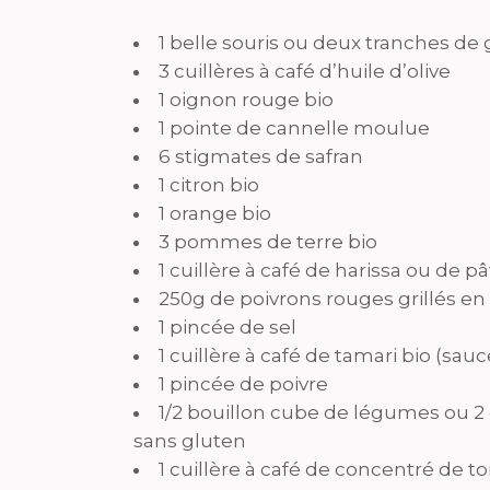
1 belle souris ou deux tranches de 
3 cuillères à café d’huile d’olive
1 oignon rouge bio
1 pointe de cannelle moulue
6 stigmates de safran
1 citron bio
1 orange bio
3 pommes de terre bio
1 cuillère à café de harissa ou de 
250g de poivrons rouges grillés en
1 pincée de sel
1 cuillère à café de tamari bio (sau
1 pincée de poivre
1/2 bouillon cube de légumes ou 2 
sans gluten
1 cuillère à café de concentré de 