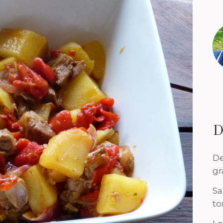
D
De
gr
Sa
to