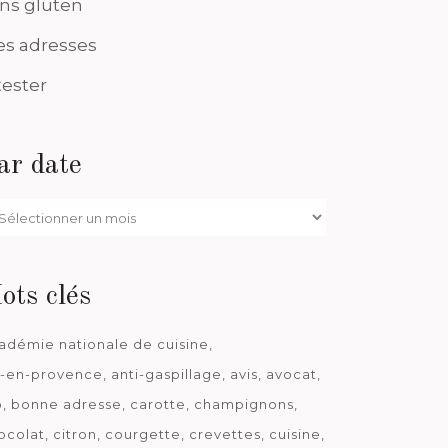
ns gluten
s adresses
tester
ar date
r
te
ots clés
adémie nationale de cuisine
x-en-provence
anti-gaspillage
avis
avocat
o
bonne adresse
carotte
champignons
ocolat
citron
courgette
crevettes
cuisine