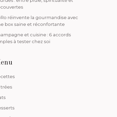
urdes : entre pluie, spiritualité et
couvertes
Ro réinvente la gourmandise avec
e box saine et réconfortante
ampagne et cuisine : 6 accords
mples à tester chez soi
enu
cettes
trées
ats
sserts