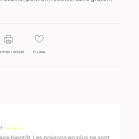
imer l’article
0
Likes
er
RÉPONDRE
faire bientôt. Les poivrons en plus ne sont