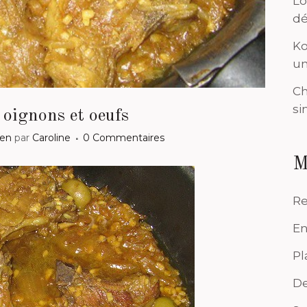
Lo
dé
Ko
un
Ch
si
oignons et oeufs
ten
par
Caroline
0 Commentaires
M
Re
En
Pl
De