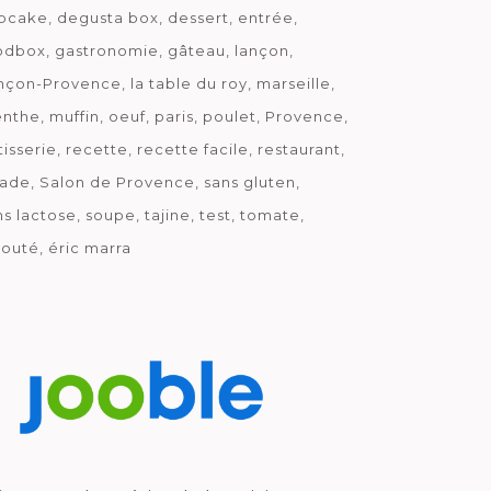
pcake
degusta box
dessert
entrée
odbox
gastronomie
gâteau
lançon
nçon-Provence
la table du roy
marseille
nthe
muffin
oeuf
paris
poulet
Provence
tisserie
recette
recette facile
restaurant
lade
Salon de Provence
sans gluten
ns lactose
soupe
tajine
test
tomate
louté
éric marra