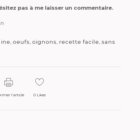
hésitez pas à me laisser un commentaire.
in
aine
,
oeufs
,
oignons
,
recette facile
,
sans
imer l’article
0
Likes