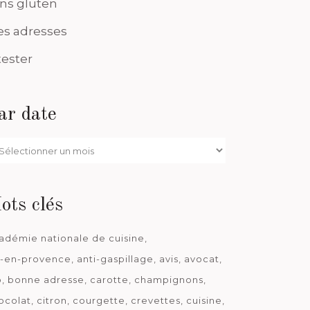
ns gluten
s adresses
tester
ar date
r
te
ots clés
adémie nationale de cuisine
x-en-provence
anti-gaspillage
avis
avocat
o
bonne adresse
carotte
champignons
ocolat
citron
courgette
crevettes
cuisine