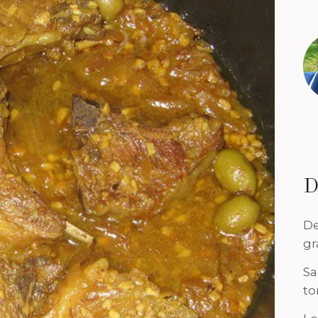
D
De
gr
Sa
to