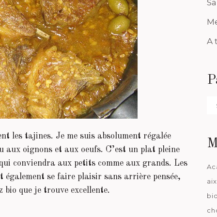
Sa
Me
A 
P
Pa
da
nt les tajines. Je me suis absolument régalée
M
au aux oignons et aux oeufs. C’est un plat pleine
t qui conviendra aux petits comme aux grands. Les
Ac
également se faire plaisir sans arrière pensée,
ai
z bio que je trouve excellente.
bi
ch