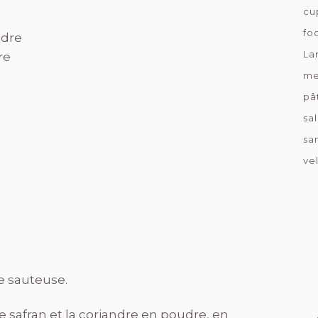
cu
fo
udre
La
re
me
pâ
sa
sa
ve
ne sauteuse.
le safran et la coriandre en poudre, en