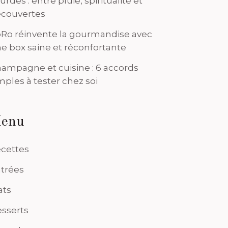
urdes : entre pluie, spiritualité et
couvertes
Ro réinvente la gourmandise avec
e box saine et réconfortante
ampagne et cuisine : 6 accords
mples à tester chez soi
enu
cettes
trées
ats
sserts