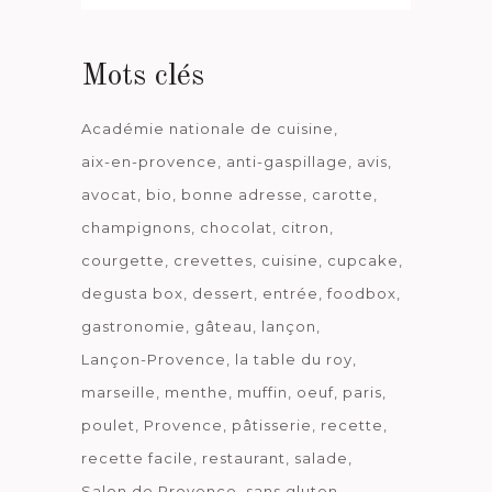
date
Mots clés
Académie nationale de cuisine
aix-en-provence
anti-gaspillage
avis
avocat
bio
bonne adresse
carotte
champignons
chocolat
citron
courgette
crevettes
cuisine
cupcake
degusta box
dessert
entrée
foodbox
gastronomie
gâteau
lançon
Lançon-Provence
la table du roy
marseille
menthe
muffin
oeuf
paris
poulet
Provence
pâtisserie
recette
recette facile
restaurant
salade
Salon de Provence
sans gluten