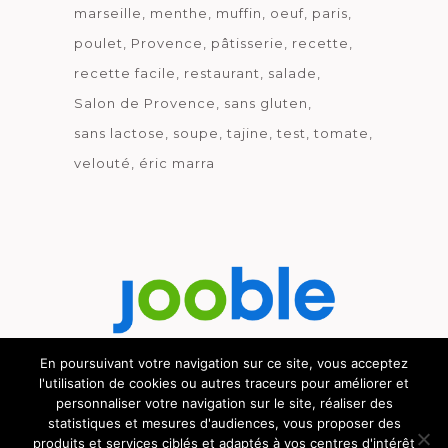
marseille
menthe
muffin
oeuf
paris
poulet
Provence
pâtisserie
recette
recette facile
restaurant
salade
Salon de Provence
sans gluten
sans lactose
soupe
tajine
test
tomate
velouté
éric marra
En poursuivant votre navigation sur ce site, vous acceptez
l'utilisation de cookies ou autres traceurs pour améliorer et
Découvrez le métier de la cuisine.
personnaliser votre navigation sur le site, réaliser des
statistiques et mesures d'audiences, vous proposer des
produits et services ciblés et adaptés à vos centres d'intérêt