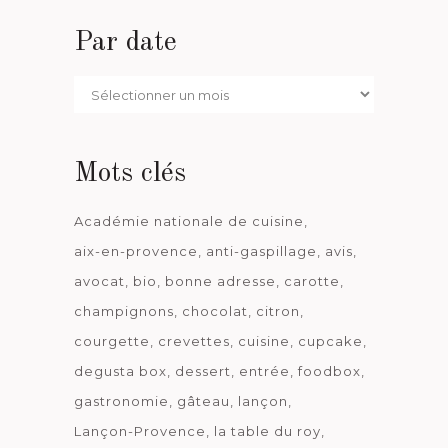
Par date
Par
date
Mots clés
Académie nationale de cuisine
aix-en-provence
anti-gaspillage
avis
avocat
bio
bonne adresse
carotte
champignons
chocolat
citron
courgette
crevettes
cuisine
cupcake
degusta box
dessert
entrée
foodbox
gastronomie
gâteau
lançon
Lançon-Provence
la table du roy