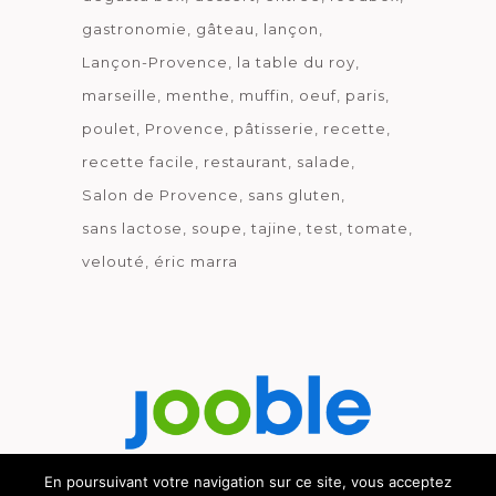
gastronomie
gâteau
lançon
Lançon-Provence
la table du roy
marseille
menthe
muffin
oeuf
paris
poulet
Provence
pâtisserie
recette
recette facile
restaurant
salade
Salon de Provence
sans gluten
sans lactose
soupe
tajine
test
tomate
velouté
éric marra
En poursuivant votre navigation sur ce site, vous acceptez