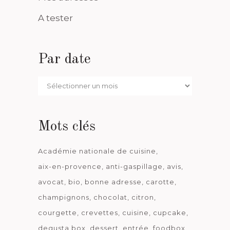
A tester
Par date
Par
date
Mots clés
Académie nationale de cuisine
aix-en-provence
anti-gaspillage
avis
avocat
bio
bonne adresse
carotte
champignons
chocolat
citron
courgette
crevettes
cuisine
cupcake
degusta box
dessert
entrée
foodbox