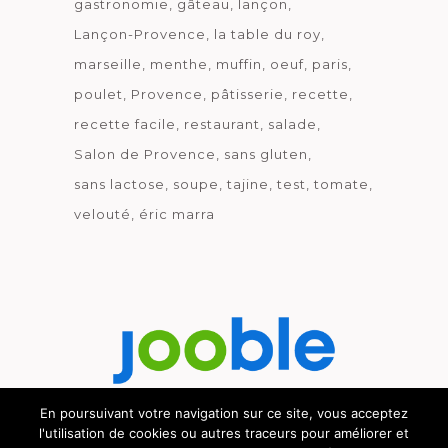
gastronomie
gâteau
lançon
Lançon-Provence
la table du roy
marseille
menthe
muffin
oeuf
paris
poulet
Provence
pâtisserie
recette
recette facile
restaurant
salade
Salon de Provence
sans gluten
sans lactose
soupe
tajine
test
tomate
velouté
éric marra
En poursuivant votre navigation sur ce site, vous acceptez
l'utilisation de cookies ou autres traceurs pour améliorer et
Découvrez le métier de la cuisine.