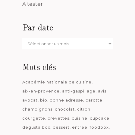
A tester
Par date
Par
date
Mots clés
Académie nationale de cuisine
aix-en-provence
anti-gaspillage
avis
avocat
bio
bonne adresse
carotte
champignons
chocolat
citron
courgette
crevettes
cuisine
cupcake
degusta box
dessert
entrée
foodbox