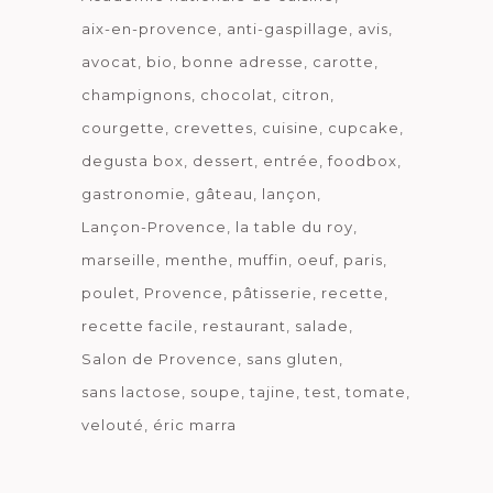
aix-en-provence
anti-gaspillage
avis
avocat
bio
bonne adresse
carotte
champignons
chocolat
citron
courgette
crevettes
cuisine
cupcake
degusta box
dessert
entrée
foodbox
gastronomie
gâteau
lançon
Lançon-Provence
la table du roy
marseille
menthe
muffin
oeuf
paris
poulet
Provence
pâtisserie
recette
recette facile
restaurant
salade
Salon de Provence
sans gluten
sans lactose
soupe
tajine
test
tomate
velouté
éric marra