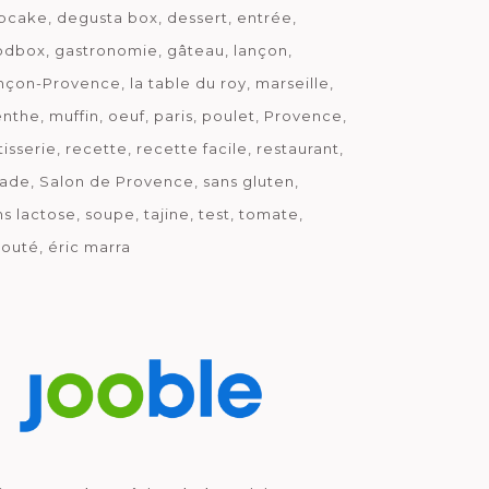
pcake
degusta box
dessert
entrée
odbox
gastronomie
gâteau
lançon
nçon-Provence
la table du roy
marseille
nthe
muffin
oeuf
paris
poulet
Provence
tisserie
recette
recette facile
restaurant
lade
Salon de Provence
sans gluten
ns lactose
soupe
tajine
test
tomate
louté
éric marra