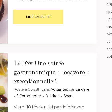
cu
fo
LIRE LA SUITE
La
me
pâ
sa
sa
ve
19 Fév
Une soirée
gastronomique « locavore »
exceptionnelle !
Posté à 08:28h
dans
Actualités
par
Caroline
1 Commenter
0
Likes
Share
Mardi 18 février, j'ai participé avec