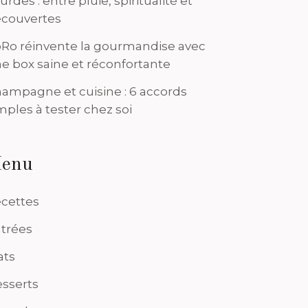
urdes : entre pluie, spiritualité et
couvertes
Ro réinvente la gourmandise avec
e box saine et réconfortante
ampagne et cuisine : 6 accords
mples à tester chez soi
enu
cettes
trées
ats
sserts