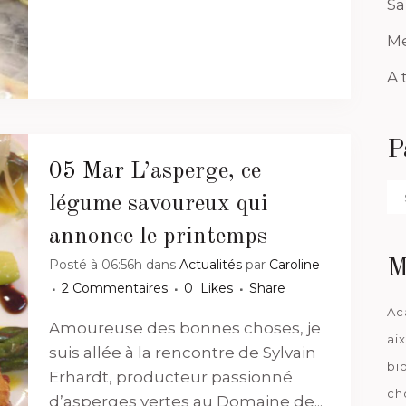
Sa
Me
A 
P
05 Mar
L’asperge, ce
Pa
légume savoureux qui
da
annonce le printemps
Posté à 06:56h
dans
Actualités
par
Caroline
M
2 Commentaires
0
Likes
Share
Ac
Amoureuse des bonnes choses, je
ai
suis allée à la rencontre de Sylvain
bi
Erhardt, producteur passionné
ch
d’asperges vertes au Domaine de...