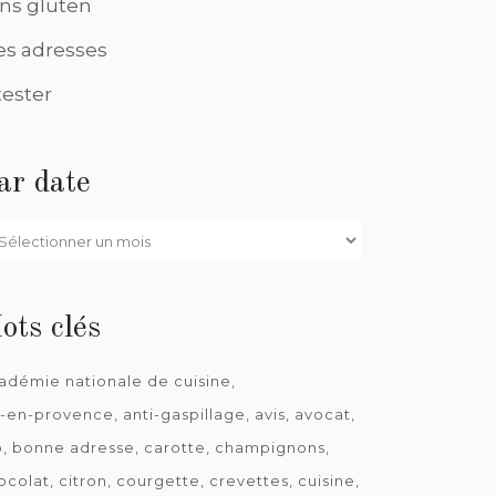
ns gluten
s adresses
tester
ar date
r
te
ots clés
adémie nationale de cuisine
x-en-provence
anti-gaspillage
avis
avocat
o
bonne adresse
carotte
champignons
ocolat
citron
courgette
crevettes
cuisine