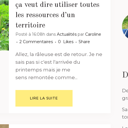
ça veut dire utiliser toutes
les ressources d’un
territoire
Posté à 16:08h
dans
Actualités
par
Caroline
2 Commentaires
0
Likes
Share
Allez, la râleuse est de retour. Je ne
sais pas si c'est l'arrivée du
printemps mais je me
D
sens remontée comme...
De
gr
LIRE LA SUITE
Sa
to