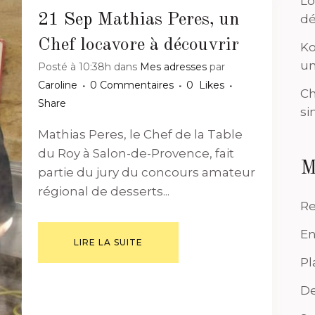
Lo
21 Sep
Mathias Peres, un
dé
Chef locavore à découvrir
Ko
un
Posté à 10:38h
dans
Mes adresses
par
Caroline
0 Commentaires
0
Likes
Ch
Share
si
Mathias Peres, le Chef de la Table
du Roy à Salon-de-Provence, fait
M
partie du jury du concours amateur
régional de desserts...
Re
En
LIRE LA SUITE
Pl
De