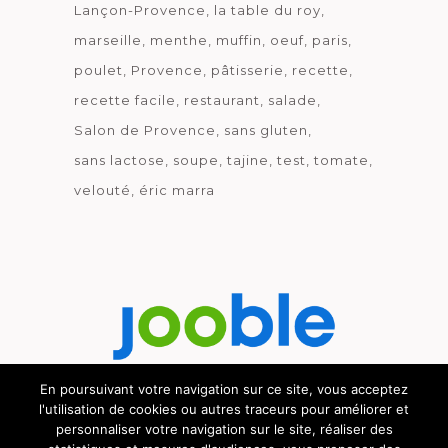
Lançon-Provence
la table du roy
marseille
menthe
muffin
oeuf
paris
poulet
Provence
pâtisserie
recette
recette facile
restaurant
salade
Salon de Provence
sans gluten
sans lactose
soupe
tajine
test
tomate
velouté
éric marra
En poursuivant votre navigation sur ce site, vous acceptez
l'utilisation de cookies ou autres traceurs pour améliorer et
Découvrez le métier de la cuisine.
personnaliser votre navigation sur le site, réaliser des