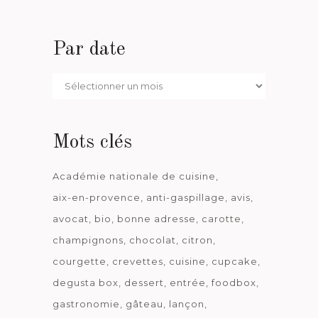
Par date
Par
date
Mots clés
Académie nationale de cuisine
aix-en-provence
anti-gaspillage
avis
avocat
bio
bonne adresse
carotte
champignons
chocolat
citron
courgette
crevettes
cuisine
cupcake
degusta box
dessert
entrée
foodbox
gastronomie
gâteau
lançon