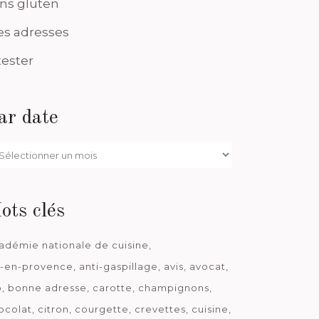
ns gluten
s adresses
tester
ar date
r
te
ots clés
adémie nationale de cuisine
x-en-provence
anti-gaspillage
avis
avocat
o
bonne adresse
carotte
champignons
ocolat
citron
courgette
crevettes
cuisine