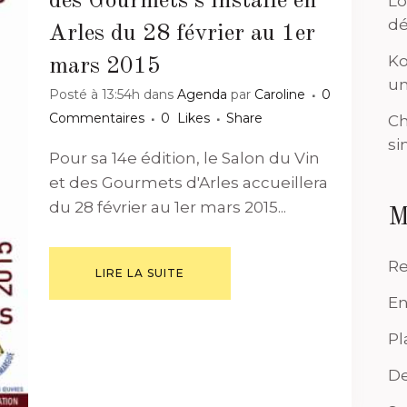
des Gourmets s’installe en
Lo
dé
Arles du 28 février au 1er
Ko
mars 2015
un
Posté à 13:54h
dans
Agenda
par
Caroline
0
Commentaires
0
Likes
Share
Ch
si
Pour sa 14e édition, le Salon du Vin
et des Gourmets d'Arles accueillera
du 28 février au 1er mars 2015...
M
Re
LIRE LA SUITE
En
Pl
De