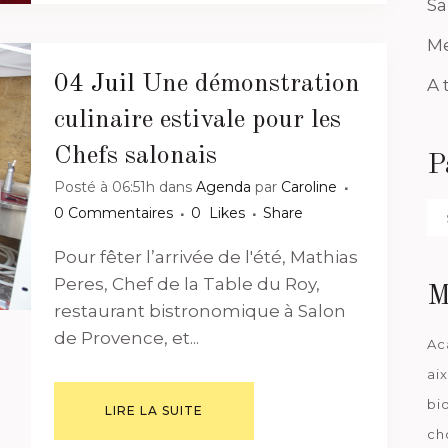
Sa
Me
04 Juil
Une démonstration
A 
culinaire estivale pour les
Chefs salonais
P
Posté à 06:51h
dans
Agenda
par
Caroline
Pa
0 Commentaires
0
Likes
Share
da
Pour fêter l’arrivée de l'été, Mathias
Peres, Chef de la Table du Roy,
M
restaurant bistronomique à Salon
de Provence, et...
Ac
ai
bi
LIRE LA SUITE
ch