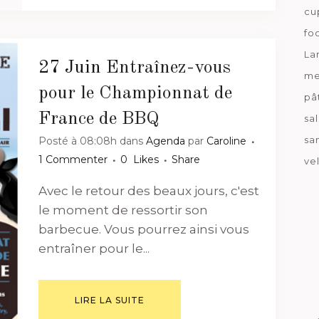
cu
fo
La
27 Juin
Entraînez-vous
me
pour le Championnat de
pâ
France de BBQ
sa
sa
Posté à 08:08h
dans
Agenda
par
Caroline
1 Commenter
0
Likes
Share
ve
Avec le retour des beaux jours, c'est
le moment de ressortir son
barbecue. Vous pourrez ainsi vous
entraîner pour le...
LIRE LA SUITE