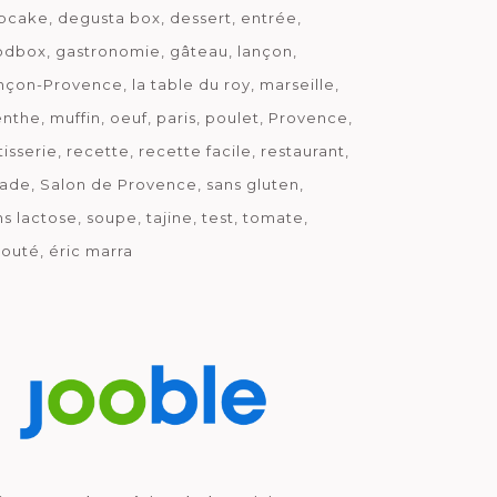
pcake
degusta box
dessert
entrée
odbox
gastronomie
gâteau
lançon
nçon-Provence
la table du roy
marseille
nthe
muffin
oeuf
paris
poulet
Provence
tisserie
recette
recette facile
restaurant
lade
Salon de Provence
sans gluten
ns lactose
soupe
tajine
test
tomate
louté
éric marra