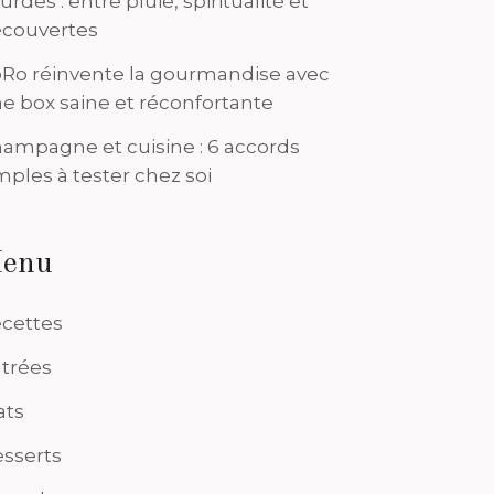
urdes : entre pluie, spiritualité et
couvertes
Ro réinvente la gourmandise avec
e box saine et réconfortante
ampagne et cuisine : 6 accords
mples à tester chez soi
enu
cettes
trées
ats
sserts