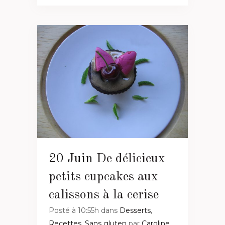
20 Juin
De délicieux
petits cupcakes aux
calissons à la cerise
Posté à 10:55h
dans
Desserts
,
Recettes
,
Sans gluten
par
Caroline