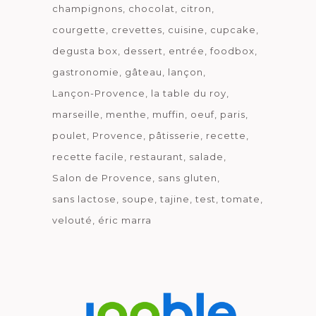
champignons
chocolat
citron
courgette
crevettes
cuisine
cupcake
degusta box
dessert
entrée
foodbox
gastronomie
gâteau
lançon
Lançon-Provence
la table du roy
marseille
menthe
muffin
oeuf
paris
poulet
Provence
pâtisserie
recette
recette facile
restaurant
salade
Salon de Provence
sans gluten
sans lactose
soupe
tajine
test
tomate
velouté
éric marra