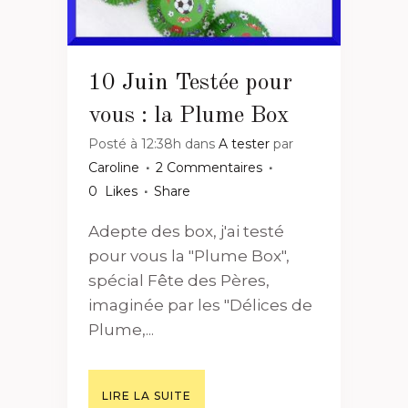
10 Juin
Testée pour
vous : la Plume Box
Posté à 12:38h
dans
A tester
par
Caroline
2 Commentaires
0
Likes
Share
Adepte des box, j'ai testé
pour vous la "Plume Box",
spécial Fête des Pères,
imaginée par les "Délices de
Plume,...
LIRE LA SUITE