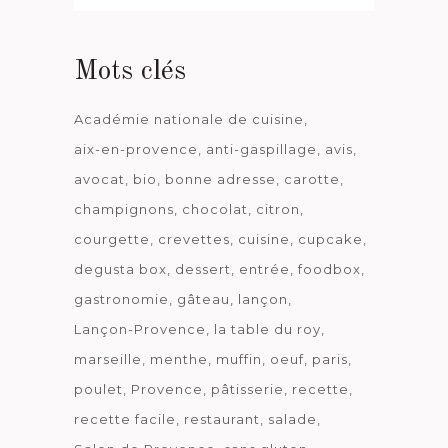
date
Mots clés
Académie nationale de cuisine
aix-en-provence
anti-gaspillage
avis
avocat
bio
bonne adresse
carotte
champignons
chocolat
citron
courgette
crevettes
cuisine
cupcake
degusta box
dessert
entrée
foodbox
gastronomie
gâteau
lançon
Lançon-Provence
la table du roy
marseille
menthe
muffin
oeuf
paris
poulet
Provence
pâtisserie
recette
recette facile
restaurant
salade