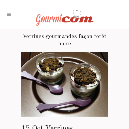
Verrines gourmandes façon forêt
noire
15 Oct
Verrines