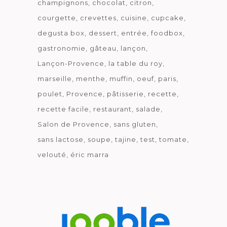
champignons
chocolat
citron
courgette
crevettes
cuisine
cupcake
degusta box
dessert
entrée
foodbox
gastronomie
gâteau
lançon
Lançon-Provence
la table du roy
marseille
menthe
muffin
oeuf
paris
poulet
Provence
pâtisserie
recette
recette facile
restaurant
salade
Salon de Provence
sans gluten
sans lactose
soupe
tajine
test
tomate
velouté
éric marra