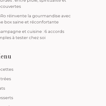
urdes : entre pluie, spiritualité et
couvertes
Ro réinvente la gourmandise avec
e box saine et réconfortante
ampagne et cuisine : 6 accords
mples à tester chez soi
enu
cettes
trées
ats
sserts