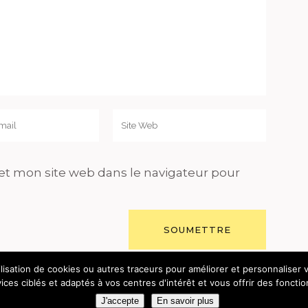
t mon site web dans le navigateur pour
lisation de cookies ou autres traceurs pour améliorer et personnaliser v
ces ciblés et adaptés à vos centres d'intérêt et vous offrir des fonctio
 2019 - 2026 - HÉBERGÉ CHEZ
CYBSYN
-
MENTIONS LÉ
J'accepte
En savoir plus