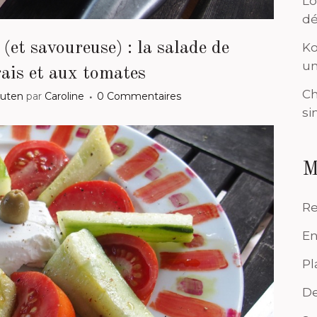
Lo
dé
(et savoureuse) : la salade de
Ko
un
rais et aux tomates
Ch
luten
par
Caroline
0 Commentaires
si
M
Re
En
Pl
De