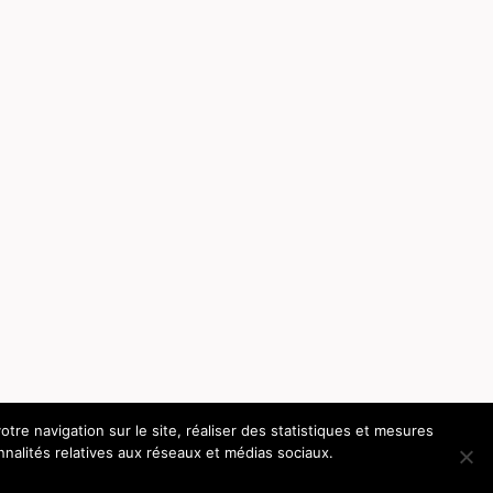
otre navigation sur le site, réaliser des statistiques et mesures
nnalités relatives aux réseaux et médias sociaux.
GALES
-
C.G.V.