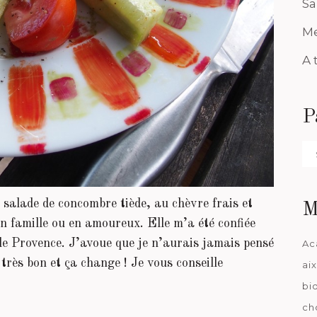
Sa
Me
A 
P
Pa
da
 salade de concombre tiède, au chèvre frais et
M
n famille ou en amoureux. Elle m’a été confiée
de Provence. J’avoue que je n’aurais jamais pensé
Ac
 très bon et ça change ! Je vous conseille
ai
bi
ch