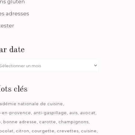
ns gluten
s adresses
tester
ar date
r
te
ots clés
adémie nationale de cuisine
x-en-provence
anti-gaspillage
avis
avocat
o
bonne adresse
carotte
champignons
ocolat
citron
courgette
crevettes
cuisine