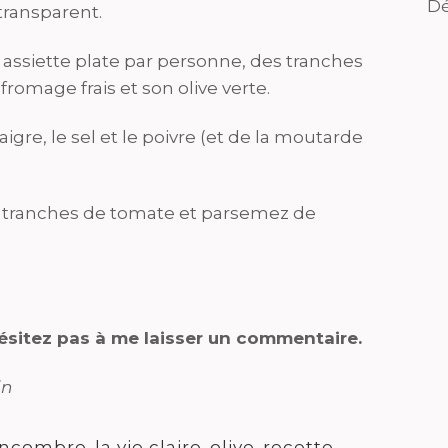
Dé
transparent.
assiette plate par personne, des tranches
fromage frais et son olive verte.
naigre, le sel et le poivre (et de la moutarde
 tranches de tomate et parsemez de
hésitez pas à me laisser un commentaire.
in
ncombre
,
la vie claire
,
olive
,
recette
,