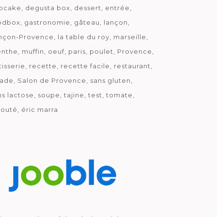
pcake
degusta box
dessert
entrée
odbox
gastronomie
gâteau
lançon
nçon-Provence
la table du roy
marseille
nthe
muffin
oeuf
paris
poulet
Provence
tisserie
recette
recette facile
restaurant
lade
Salon de Provence
sans gluten
ns lactose
soupe
tajine
test
tomate
louté
éric marra