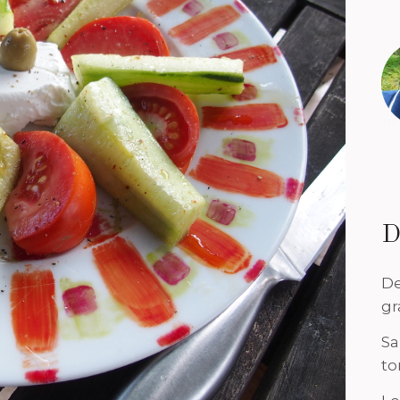
D
De
gr
Sa
to