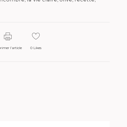
imer l’article
0
Likes