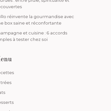
urdes : entre pluie, spiritualité et
couvertes
Ro réinvente la gourmandise avec
e box saine et réconfortante
ampagne et cuisine : 6 accords
mples à tester chez soi
enu
cettes
trées
ats
sserts