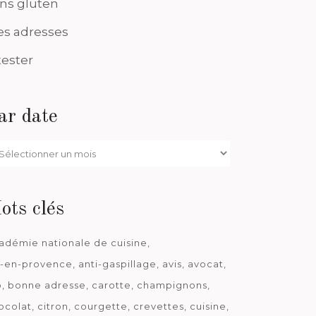
ns gluten
s adresses
tester
ar date
r
te
ots clés
adémie nationale de cuisine
x-en-provence
anti-gaspillage
avis
avocat
o
bonne adresse
carotte
champignons
ocolat
citron
courgette
crevettes
cuisine