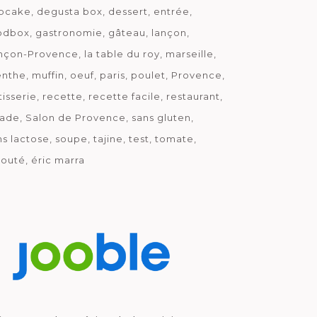
pcake
degusta box
dessert
entrée
odbox
gastronomie
gâteau
lançon
nçon-Provence
la table du roy
marseille
nthe
muffin
oeuf
paris
poulet
Provence
tisserie
recette
recette facile
restaurant
lade
Salon de Provence
sans gluten
ns lactose
soupe
tajine
test
tomate
louté
éric marra