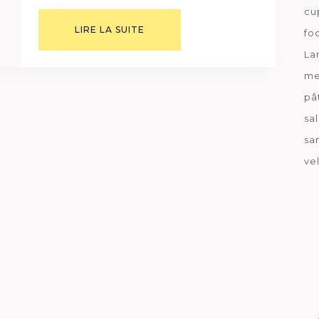
cu
LIRE LA SUITE
fo
La
me
pâ
sa
sa
ve