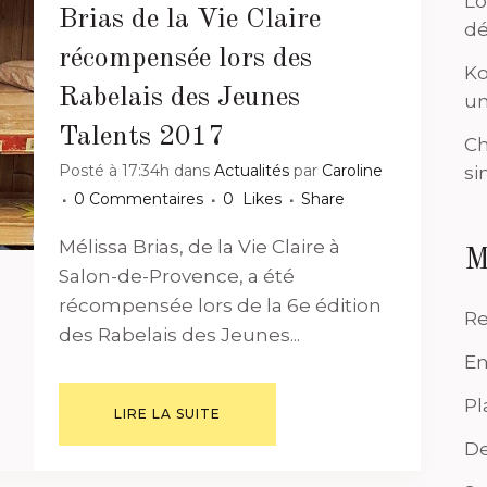
Lo
Brias de la Vie Claire
dé
récompensée lors des
Ko
Rabelais des Jeunes
un
Talents 2017
Ch
Posté à 17:34h
dans
Actualités
par
Caroline
si
0 Commentaires
0
Likes
Share
Mélissa Brias, de la Vie Claire à
M
Salon-de-Provence, a été
récompensée lors de la 6e édition
Re
des Rabelais des Jeunes...
En
Pl
LIRE LA SUITE
De