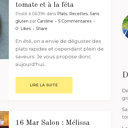
tomate et à la féta
Posté à 06:39h
dans
Plats
,
Recettes
,
Sans
gluten
par
Caroline
5 Commentaires
0
Likes
Share
En été, on a envie de déguster des
plats rapides et cependant plein de
saveurs. Je vous propose donc
aujourd'hui...
D
LIRE LA SUITE
De
gr
Sa
to
16 Mar
Salon : Mélissa