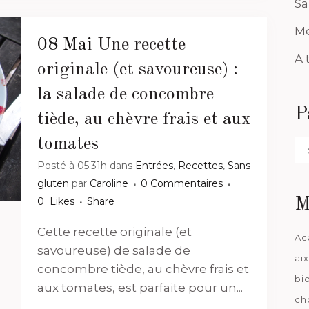
Sa
Me
08 Mai
Une recette
A 
originale (et savoureuse) :
la salade de concombre
P
tiède, au chèvre frais et aux
tomates
Pa
da
Posté à 05:31h
dans
Entrées
,
Recettes
,
Sans
gluten
par
Caroline
0 Commentaires
0
Likes
Share
M
Cette recette originale (et
Ac
savoureuse) de salade de
ai
concombre tiède, au chèvre frais et
bi
aux tomates, est parfaite pour un...
ch