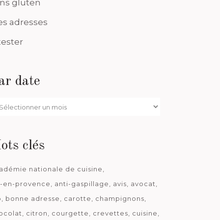
ns gluten
s adresses
tester
ar date
r
te
ots clés
adémie nationale de cuisine
x-en-provence
anti-gaspillage
avis
avocat
o
bonne adresse
carotte
champignons
ocolat
citron
courgette
crevettes
cuisine