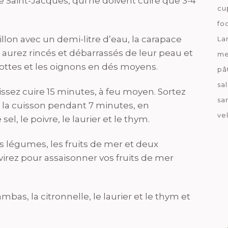
e Saint-Jacques, qui ne doivent cuire que 3-4
cu
fo
lon avec un demi-litre d’eau, la carapace
La
urez rincés et débarrassés de leur peau et
me
rottes et les oignons en dés moyens.
pâ
sa
laissez cuire 15 minutes, à feu moyen. Sortez
sa
 la cuisson pendant 7 minutes, en
ve
el, le poivre, le laurier et le thym.
s légumes, les fruits de mer et deux
virez pour assaisonner vos fruits de mer
bas, la citronnelle, le laurier et le thym et