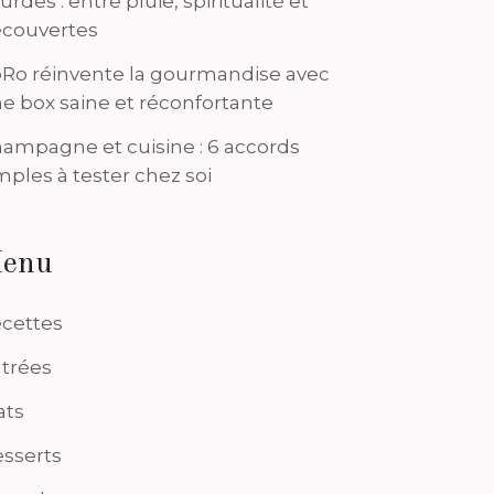
urdes : entre pluie, spiritualité et
couvertes
Ro réinvente la gourmandise avec
e box saine et réconfortante
ampagne et cuisine : 6 accords
mples à tester chez soi
enu
cettes
trées
ats
sserts