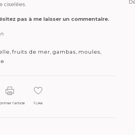
Dé
e ciselées.
hésitez pas à me laisser un commentaire.
in
elle
,
fruits de mer
,
gambas
,
moules
,
te
rimer l’article
1
Like