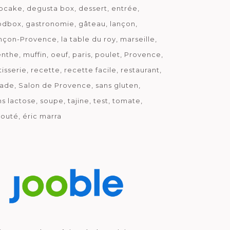
pcake
degusta box
dessert
entrée
odbox
gastronomie
gâteau
lançon
nçon-Provence
la table du roy
marseille
nthe
muffin
oeuf
paris
poulet
Provence
tisserie
recette
recette facile
restaurant
lade
Salon de Provence
sans gluten
ns lactose
soupe
tajine
test
tomate
louté
éric marra