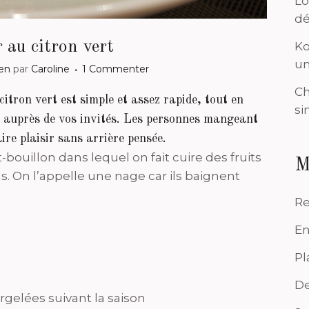
Lo
dé
 au citron vert
Ko
un
en
par
Caroline
1 Commenter
Ch
citron vert est simple et assez rapide, tout en
si
et auprès de vos invités. Les personnes mangeant
ire plaisir sans arrière pensée.
t-bouillon dans lequel on fait cuire des fruits
M
. On l’appelle une nage car ils baignent
Re
En
Pl
De
rgelées suivant la saison