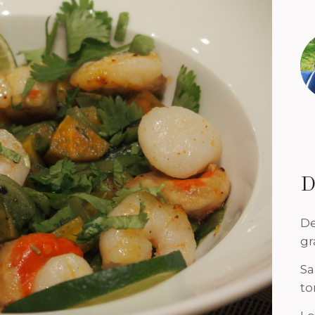
D
De
gr
Sa
to