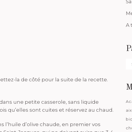
Sa
Me
A 
P
Pa
da
tez-la de côté pour la suite de la recette.
M
 dans une petite casserole, sans liquide
Ac
ois qu’elles sont cuites et réservez au chaud.
ai
bi
s l’huile d’olive chaude, en premier vos
ch