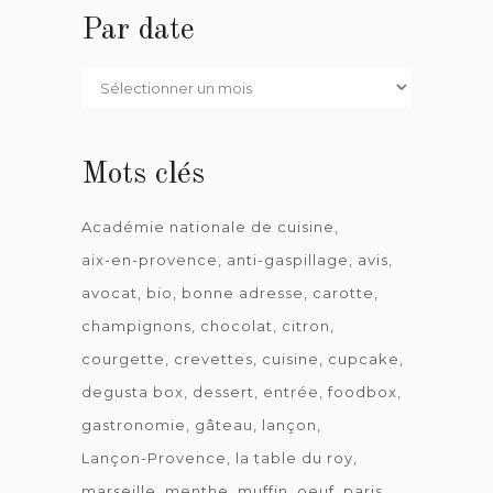
Par date
Par
date
Mots clés
Académie nationale de cuisine
aix-en-provence
anti-gaspillage
avis
avocat
bio
bonne adresse
carotte
champignons
chocolat
citron
courgette
crevettes
cuisine
cupcake
degusta box
dessert
entrée
foodbox
gastronomie
gâteau
lançon
Lançon-Provence
la table du roy
marseille
menthe
muffin
oeuf
paris