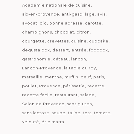
Académie nationale de cuisine
aix-en-provence
anti-gaspillage
avis
avocat
bio
bonne adresse
carotte
champignons
chocolat
citron
courgette
crevettes
cuisine
cupcake
degusta box
dessert
entrée
foodbox
gastronomie
gâteau
lançon
Lançon-Provence
la table du roy
marseille
menthe
muffin
oeuf
paris
poulet
Provence
pâtisserie
recette
recette facile
restaurant
salade
Salon de Provence
sans gluten
sans lactose
soupe
tajine
test
tomate
velouté
éric marra