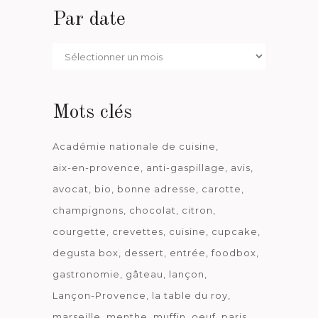
Par date
Par
date
Mots clés
Académie nationale de cuisine
aix-en-provence
anti-gaspillage
avis
avocat
bio
bonne adresse
carotte
champignons
chocolat
citron
courgette
crevettes
cuisine
cupcake
degusta box
dessert
entrée
foodbox
gastronomie
gâteau
lançon
Lançon-Provence
la table du roy
marseille
menthe
muffin
oeuf
paris