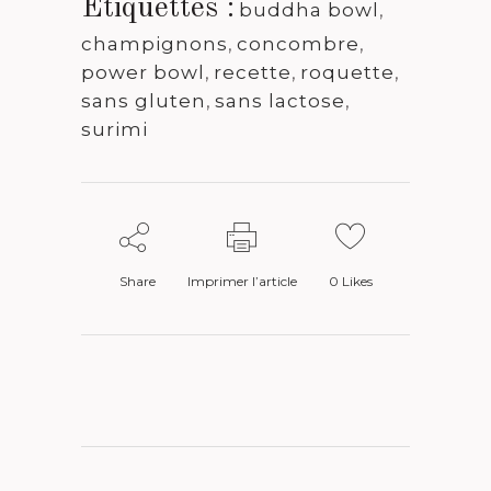
Étiquettes :
buddha bowl
,
champignons
,
concombre
,
power bowl
,
recette
,
roquette
,
sans gluten
,
sans lactose
,
surimi
Share
Imprimer l’article
0
Likes