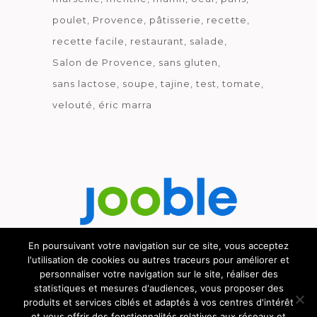
poulet
Provence
pâtisserie
recette
recette facile
restaurant
salade
Salon de Provence
sans gluten
sans lactose
soupe
tajine
test
tomate
velouté
éric marra
En poursuivant votre navigation sur ce site, vous acceptez
l'utilisation de cookies ou autres traceurs pour améliorer et
Découvrez le métier de la cuisine.
personnaliser votre navigation sur le site, réaliser des
statistiques et mesures d'audiences, vous proposer des
produits et services ciblés et adaptés à vos centres d'intérêt
et vous offrir des fonctionnalités relatives aux réseaux et