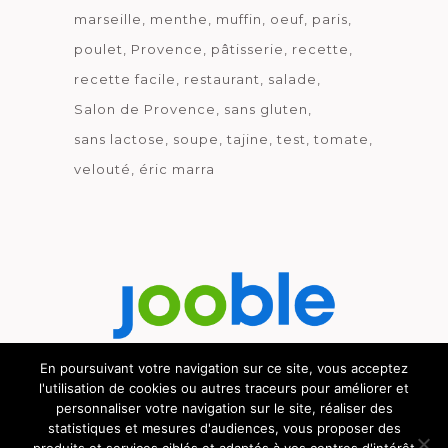
marseille
menthe
muffin
oeuf
paris
poulet
Provence
pâtisserie
recette
recette facile
restaurant
salade
Salon de Provence
sans gluten
sans lactose
soupe
tajine
test
tomate
velouté
éric marra
En poursuivant votre navigation sur ce site, vous acceptez
l'utilisation de cookies ou autres traceurs pour améliorer et
Découvrez le métier de la cuisine.
personnaliser votre navigation sur le site, réaliser des
statistiques et mesures d'audiences, vous proposer des