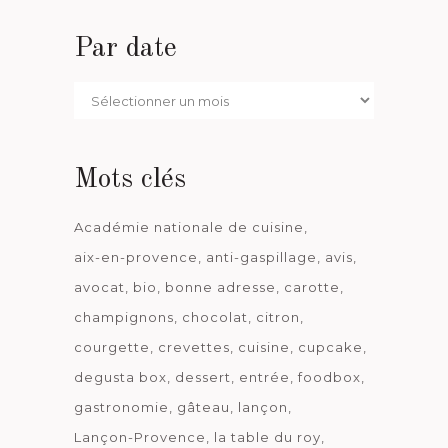
Par date
Par
date
Mots clés
Académie nationale de cuisine
aix-en-provence
anti-gaspillage
avis
avocat
bio
bonne adresse
carotte
champignons
chocolat
citron
courgette
crevettes
cuisine
cupcake
degusta box
dessert
entrée
foodbox
gastronomie
gâteau
lançon
Lançon-Provence
la table du roy