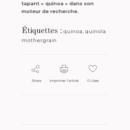
tapant « quinoa » dans son
moteur de recherche.
Étiquettes :
quinoa
,
quinola
mothergrain
Share
Imprimer l’article
0
Likes