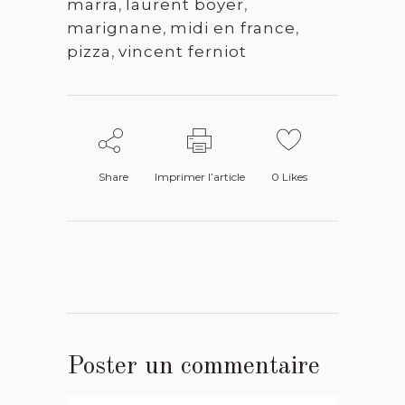
marra
,
laurent boyer
,
marignane
,
midi en france
,
pizza
,
vincent ferniot
Share
Imprimer l’article
0
Likes
Poster un commentaire