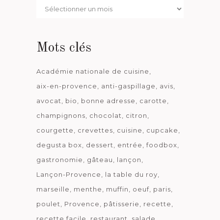
Par
date
Mots clés
Académie nationale de cuisine
aix-en-provence
anti-gaspillage
avis
avocat
bio
bonne adresse
carotte
champignons
chocolat
citron
courgette
crevettes
cuisine
cupcake
degusta box
dessert
entrée
foodbox
gastronomie
gâteau
lançon
Lançon-Provence
la table du roy
marseille
menthe
muffin
oeuf
paris
poulet
Provence
pâtisserie
recette
recette facile
restaurant
salade