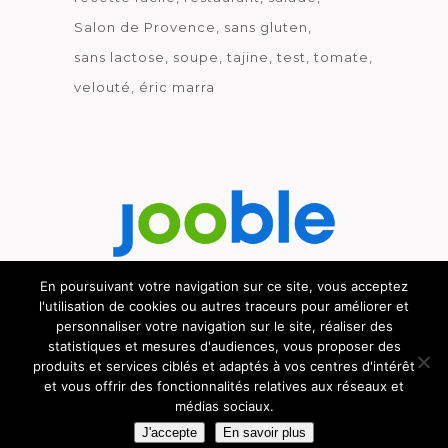
Salon de Provence
sans gluten
sans lactose
soupe
tajine
test
tomate
velouté
éric marra
En poursuivant votre navigation sur ce site, vous acceptez
l'utilisation de cookies ou autres traceurs pour améliorer et
Découvrez le métier de la cuisine.
personnaliser votre navigation sur le site, réaliser des
statistiques et mesures d'audiences, vous proposer des
produits et services ciblés et adaptés à vos centres d'intérêt
et vous offrir des fonctionnalités relatives aux réseaux et
médias sociaux.
© GOURMICOM 2019 - 2026 - HÉBERGÉ CHEZ
CYBSYN
-
MENTIONS LÉGALES
-
C.G.V.
J'accepte
En savoir plus