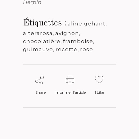
Herpin
Étiquettes :
aline géhant
,
alterarosa
,
avignon
,
chocolatière
,
framboise
,
guimauve
,
recette
,
rose
Share
Imprimer l’article
1
Like