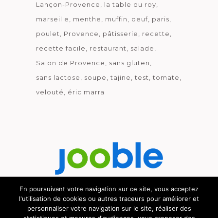
Lançon-Provence
la table du roy
marseille
menthe
muffin
oeuf
paris
poulet
Provence
pâtisserie
recette
recette facile
restaurant
salade
Salon de Provence
sans gluten
sans lactose
soupe
tajine
test
tomate
velouté
éric marra
En poursuivant votre navigation sur ce site, vous acceptez
l'utilisation de cookies ou autres traceurs pour améliorer et
Découvrez le métier de la cuisine.
personnaliser votre navigation sur le site, réaliser des