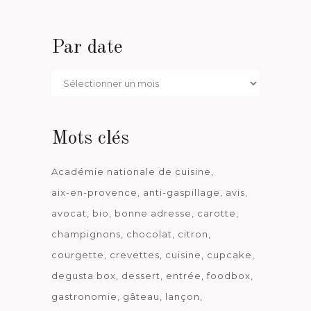
Par date
Par
date
Mots clés
Académie nationale de cuisine
aix-en-provence
anti-gaspillage
avis
avocat
bio
bonne adresse
carotte
champignons
chocolat
citron
courgette
crevettes
cuisine
cupcake
degusta box
dessert
entrée
foodbox
gastronomie
gâteau
lançon