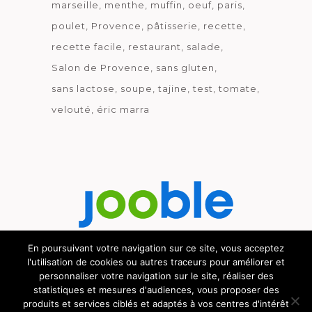
marseille
menthe
muffin
oeuf
paris
poulet
Provence
pâtisserie
recette
recette facile
restaurant
salade
Salon de Provence
sans gluten
sans lactose
soupe
tajine
test
tomate
velouté
éric marra
En poursuivant votre navigation sur ce site, vous acceptez
l'utilisation de cookies ou autres traceurs pour améliorer et
Découvrez le métier de la cuisine.
personnaliser votre navigation sur le site, réaliser des
statistiques et mesures d'audiences, vous proposer des
produits et services ciblés et adaptés à vos centres d'intérêt