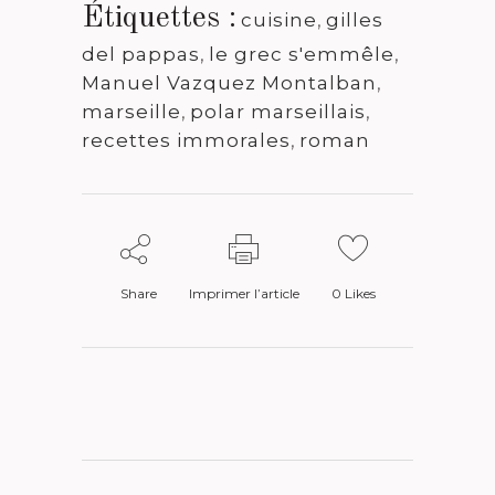
Étiquettes :
cuisine
,
gilles
del pappas
,
le grec s'emmêle
,
Manuel Vazquez Montalban
,
marseille
,
polar marseillais
,
recettes immorales
,
roman
Share
Imprimer l’article
0
Likes