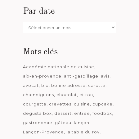
Par date
Par
date
Mots clés
Académie nationale de cuisine
aix-en-provence
anti-gaspillage
avis
avocat
bio
bonne adresse
carotte
champignons
chocolat
citron
courgette
crevettes
cuisine
cupcake
degusta box
dessert
entrée
foodbox
gastronomie
gâteau
lançon
Lançon-Provence
la table du roy