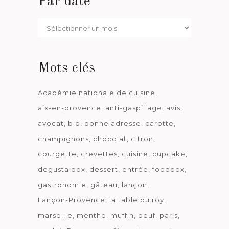
Par date
Par
date
Mots clés
Académie nationale de cuisine
aix-en-provence
anti-gaspillage
avis
avocat
bio
bonne adresse
carotte
champignons
chocolat
citron
courgette
crevettes
cuisine
cupcake
degusta box
dessert
entrée
foodbox
gastronomie
gâteau
lançon
Lançon-Provence
la table du roy
marseille
menthe
muffin
oeuf
paris