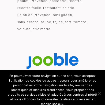
poulet
Provence
pâtisserie
recette
recette facile
restaurant
salade
Salon de Provence
sans gluten
sans lactose
soupe
tajine
test
tomate
velouté
éric marra
En poursuivant votre navigation sur ce site, vous acceptez
l'utilisation de cookies ou autres traceurs pour améliorer et
Découvrez le métier de la cuisine.
personnaliser votre navigation sur le site, réaliser des
statistiques et mesures d'audiences, vous proposer des
produits et services ciblés et adaptés à vos centres d'intérêt
et vous offrir des fonctionnalités relatives aux réseaux et
© GOURMICOM 2019 - 2026 - HÉBERGÉ CHEZ
médias sociaux.