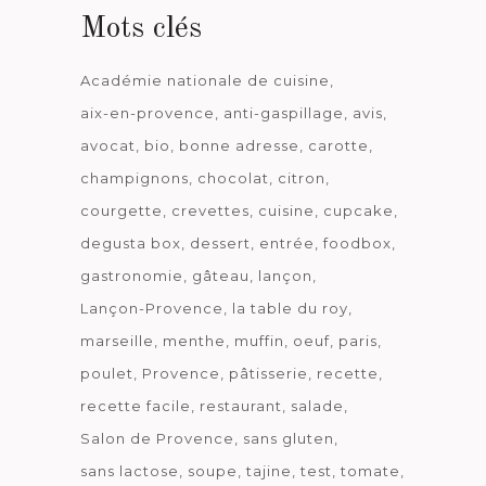
Mots clés
Académie nationale de cuisine
aix-en-provence
anti-gaspillage
avis
avocat
bio
bonne adresse
carotte
champignons
chocolat
citron
courgette
crevettes
cuisine
cupcake
degusta box
dessert
entrée
foodbox
gastronomie
gâteau
lançon
Lançon-Provence
la table du roy
marseille
menthe
muffin
oeuf
paris
poulet
Provence
pâtisserie
recette
recette facile
restaurant
salade
Salon de Provence
sans gluten
sans lactose
soupe
tajine
test
tomate