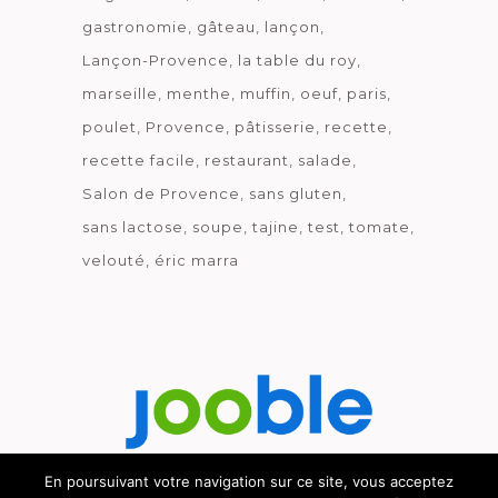
gastronomie
gâteau
lançon
Lançon-Provence
la table du roy
marseille
menthe
muffin
oeuf
paris
poulet
Provence
pâtisserie
recette
recette facile
restaurant
salade
Salon de Provence
sans gluten
sans lactose
soupe
tajine
test
tomate
velouté
éric marra
En poursuivant votre navigation sur ce site, vous acceptez