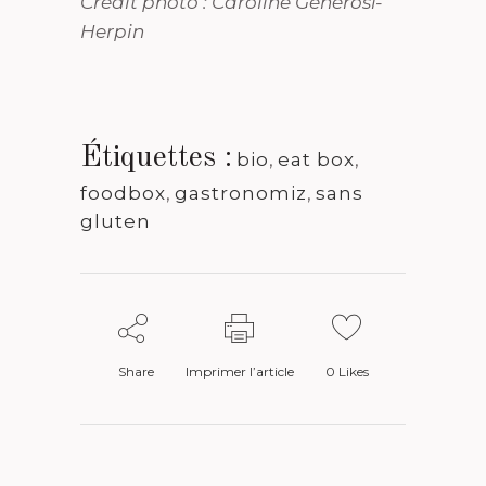
Crédit photo : Caroline Générosi-
Herpin
Étiquettes :
bio
,
eat box
,
foodbox
,
gastronomiz
,
sans
gluten
Share
Imprimer l’article
0
Likes