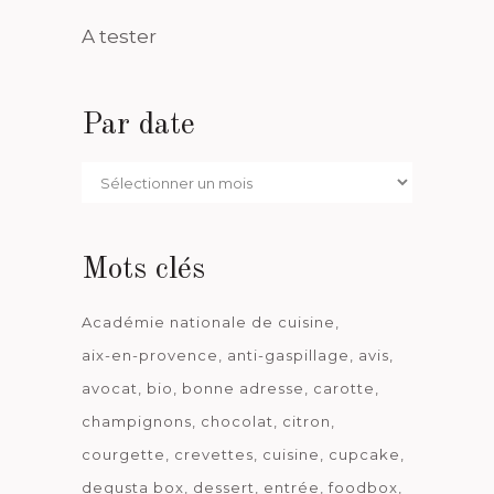
A tester
Par date
Par
date
Mots clés
Académie nationale de cuisine
aix-en-provence
anti-gaspillage
avis
avocat
bio
bonne adresse
carotte
champignons
chocolat
citron
courgette
crevettes
cuisine
cupcake
degusta box
dessert
entrée
foodbox