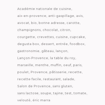
Académie nationale de cuisine
aix-en-provence
anti-gaspillage
avis
avocat
bio
bonne adresse
carotte
champignons
chocolat
citron
courgette
crevettes
cuisine
cupcake
degusta box
dessert
entrée
foodbox
gastronomie
gâteau
lançon
Lançon-Provence
la table du roy
marseille
menthe
muffin
oeuf
paris
poulet
Provence
pâtisserie
recette
recette facile
restaurant
salade
Salon de Provence
sans gluten
sans lactose
soupe
tajine
test
tomate
velouté
éric marra