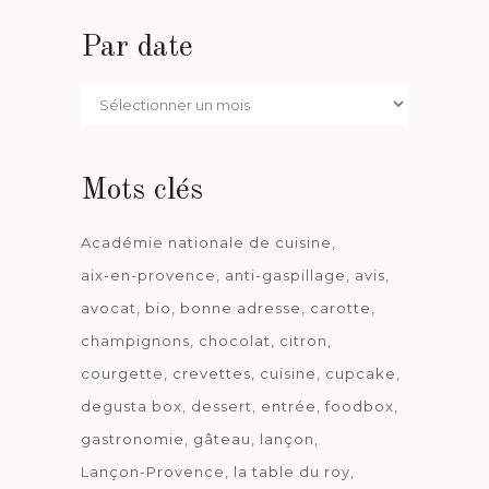
Par date
Par
date
Mots clés
Académie nationale de cuisine
aix-en-provence
anti-gaspillage
avis
avocat
bio
bonne adresse
carotte
champignons
chocolat
citron
courgette
crevettes
cuisine
cupcake
degusta box
dessert
entrée
foodbox
gastronomie
gâteau
lançon
Lançon-Provence
la table du roy