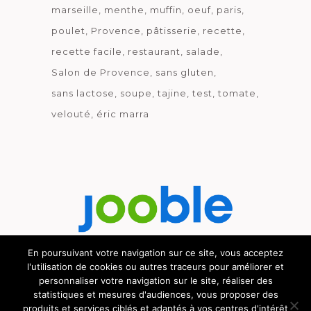
marseille
menthe
muffin
oeuf
paris
poulet
Provence
pâtisserie
recette
recette facile
restaurant
salade
Salon de Provence
sans gluten
sans lactose
soupe
tajine
test
tomate
velouté
éric marra
En poursuivant votre navigation sur ce site, vous acceptez
l'utilisation de cookies ou autres traceurs pour améliorer et
Découvrez le métier de la cuisine.
personnaliser votre navigation sur le site, réaliser des
statistiques et mesures d'audiences, vous proposer des
produits et services ciblés et adaptés à vos centres d'intérêt