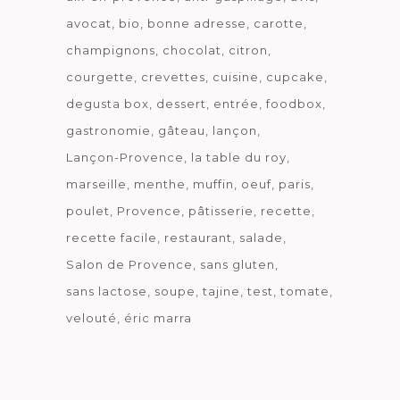
avocat
bio
bonne adresse
carotte
champignons
chocolat
citron
courgette
crevettes
cuisine
cupcake
degusta box
dessert
entrée
foodbox
gastronomie
gâteau
lançon
Lançon-Provence
la table du roy
marseille
menthe
muffin
oeuf
paris
poulet
Provence
pâtisserie
recette
recette facile
restaurant
salade
Salon de Provence
sans gluten
sans lactose
soupe
tajine
test
tomate
velouté
éric marra