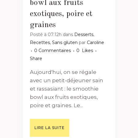
bowl aux fruits
exotiques, poire et
graines
Posté à 07:12h
dans
Desserts
,
Recettes
,
Sans gluten
par
Caroline
0 Commentaires
0
Likes
Share
Aujourd'hui, on se régale
avec un petit-déjeuner sain
et rassasiant : le smoothie
bowl aux fruits exotiques,
poire et graines. Le...
LIRE LA SUITE