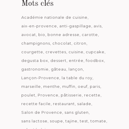
Mots clés
Académie nationale de cuisine
aix-en-provence
anti-gaspillage
avis
avocat
bio
bonne adresse
carotte
champignons
chocolat
citron
courgette
crevettes
cuisine
cupcake
degusta box
dessert
entrée
foodbox
gastronomie
gâteau
lançon
Lançon-Provence
la table du roy
marseille
menthe
muffin
oeuf
paris
poulet
Provence
pâtisserie
recette
recette facile
restaurant
salade
Salon de Provence
sans gluten
sans lactose
soupe
tajine
test
tomate