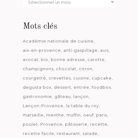
Par
date
Mots clés
Académie nationale de cuisine
aix-en-provence
anti-gaspillage
avis
avocat
bio
bonne adresse
carotte
champignons
chocolat
citron
courgette
crevettes
cuisine
cupcake
degusta box
dessert
entrée
foodbox
gastronomie
gâteau
lançon
Lançon-Provence
la table du roy
marseille
menthe
muffin
oeuf
paris
poulet
Provence
pâtisserie
recette
recette facile
restaurant
salade