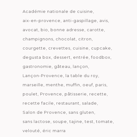
Académie nationale de cuisine
aix-en-provence
anti-gaspillage
avis
avocat
bio
bonne adresse
carotte
champignons
chocolat
citron
courgette
crevettes
cuisine
cupcake
degusta box
dessert
entrée
foodbox
gastronomie
gâteau
lançon
Lançon-Provence
la table du roy
marseille
menthe
muffin
oeuf
paris
poulet
Provence
pâtisserie
recette
recette facile
restaurant
salade
Salon de Provence
sans gluten
sans lactose
soupe
tajine
test
tomate
velouté
éric marra