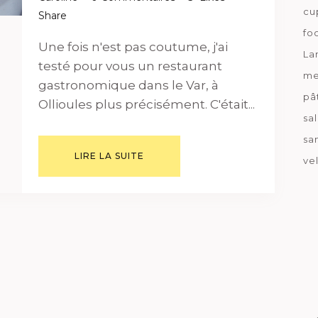
cu
Share
fo
Une fois n'est pas coutume, j'ai
La
testé pour vous un restaurant
me
gastronomique dans le Var, à
pâ
Ollioules plus précisément. C'était...
sa
sa
LIRE LA SUITE
ve