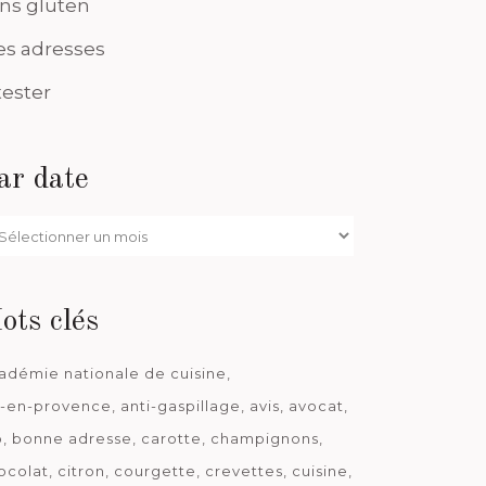
ns gluten
s adresses
tester
ar date
r
te
ots clés
adémie nationale de cuisine
x-en-provence
anti-gaspillage
avis
avocat
o
bonne adresse
carotte
champignons
ocolat
citron
courgette
crevettes
cuisine