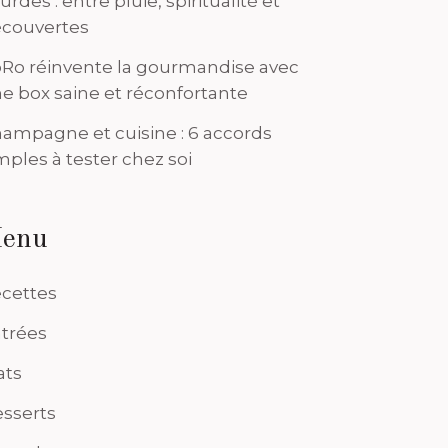
urdes : entre pluie, spiritualité et
couvertes
Ro réinvente la gourmandise avec
e box saine et réconfortante
ampagne et cuisine : 6 accords
mples à tester chez soi
enu
cettes
trées
ats
sserts