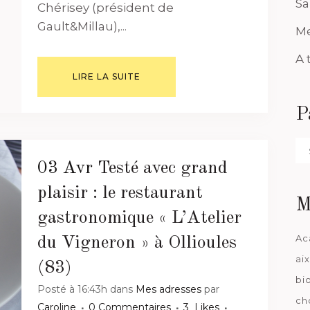
Sa
Chérisey (président de
Gault&Millau),...
Me
A 
LIRE LA SUITE
P
Pa
da
03 Avr
Testé avec grand
plaisir : le restaurant
M
gastronomique « L’Atelier
Ac
du Vigneron » à Ollioules
ai
(83)
bi
Posté à 16:43h
dans
Mes adresses
par
ch
Caroline
0 Commentaires
3
Likes