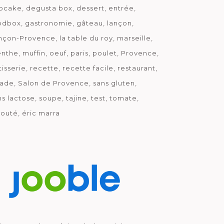
pcake
degusta box
dessert
entrée
odbox
gastronomie
gâteau
lançon
nçon-Provence
la table du roy
marseille
nthe
muffin
oeuf
paris
poulet
Provence
tisserie
recette
recette facile
restaurant
lade
Salon de Provence
sans gluten
ns lactose
soupe
tajine
test
tomate
louté
éric marra