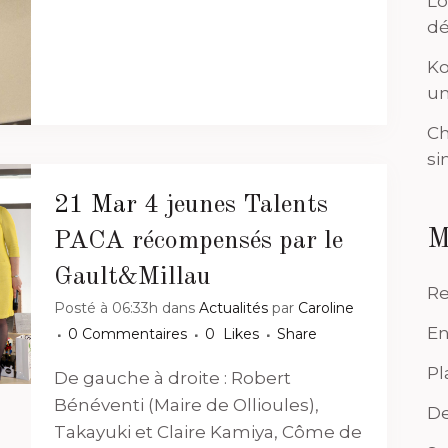
Lo
dé
Ko
un
Ch
si
21 Mar
4 jeunes Talents
M
PACA récompensés par le
Gault&Millau
Re
Posté à 06:33h
dans
Actualités
par
Caroline
En
0 Commentaires
0
Likes
Share
Pl
De gauche à droite : Robert
Bénéventi (Maire de Ollioules),
De
Takayuki et Claire Kamiya, Côme de