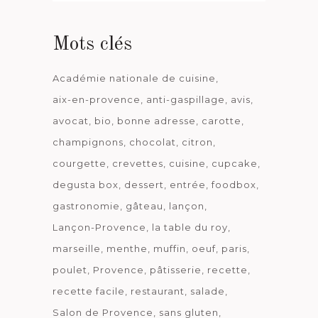
date
Mots clés
Académie nationale de cuisine
aix-en-provence
anti-gaspillage
avis
avocat
bio
bonne adresse
carotte
champignons
chocolat
citron
courgette
crevettes
cuisine
cupcake
degusta box
dessert
entrée
foodbox
gastronomie
gâteau
lançon
Lançon-Provence
la table du roy
marseille
menthe
muffin
oeuf
paris
poulet
Provence
pâtisserie
recette
recette facile
restaurant
salade
Salon de Provence
sans gluten