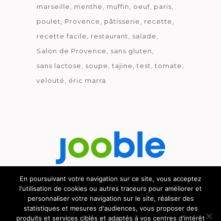
marseille
menthe
muffin
oeuf
paris
poulet
Provence
pâtisserie
recette
recette facile
restaurant
salade
Salon de Provence
sans gluten
sans lactose
soupe
tajine
test
tomate
velouté
éric marra
En poursuivant votre navigation sur ce site, vous acceptez
l'utilisation de cookies ou autres traceurs pour améliorer et
Découvrez le métier de la cuisine.
personnaliser votre navigation sur le site, réaliser des
statistiques et mesures d'audiences, vous proposer des
produits et services ciblés et adaptés à vos centres d'intérêt