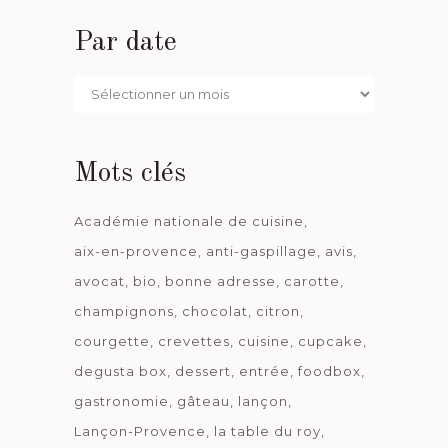
Par date
Par
date
Mots clés
Académie nationale de cuisine
aix-en-provence
anti-gaspillage
avis
avocat
bio
bonne adresse
carotte
champignons
chocolat
citron
courgette
crevettes
cuisine
cupcake
degusta box
dessert
entrée
foodbox
gastronomie
gâteau
lançon
Lançon-Provence
la table du roy