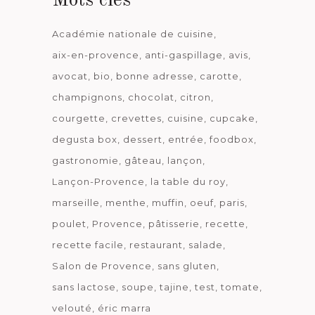
Mots clés
Académie nationale de cuisine
aix-en-provence
anti-gaspillage
avis
avocat
bio
bonne adresse
carotte
champignons
chocolat
citron
courgette
crevettes
cuisine
cupcake
degusta box
dessert
entrée
foodbox
gastronomie
gâteau
lançon
Lançon-Provence
la table du roy
marseille
menthe
muffin
oeuf
paris
poulet
Provence
pâtisserie
recette
recette facile
restaurant
salade
Salon de Provence
sans gluten
sans lactose
soupe
tajine
test
tomate
velouté
éric marra