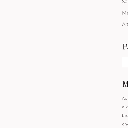
Sa
Me
A 
P
Pa
da
M
Ac
ai
bi
ch