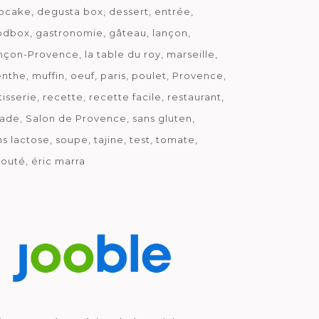
pcake
degusta box
dessert
entrée
odbox
gastronomie
gâteau
lançon
nçon-Provence
la table du roy
marseille
nthe
muffin
oeuf
paris
poulet
Provence
tisserie
recette
recette facile
restaurant
lade
Salon de Provence
sans gluten
ns lactose
soupe
tajine
test
tomate
louté
éric marra