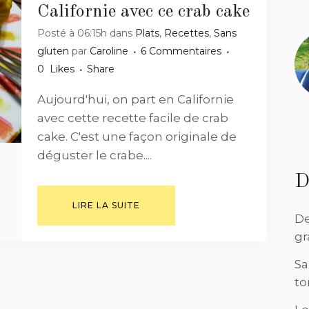
Californie avec ce crab cake
Posté à 06:15h
dans
Plats
,
Recettes
,
Sans
gluten
par
Caroline
6 Commentaires
0
Likes
Share
Aujourd'hui, on part en Californie
avec cette recette facile de crab
cake. C'est une façon originale de
déguster le crabe....
D
LIRE LA SUITE
De
gr
Sa
to