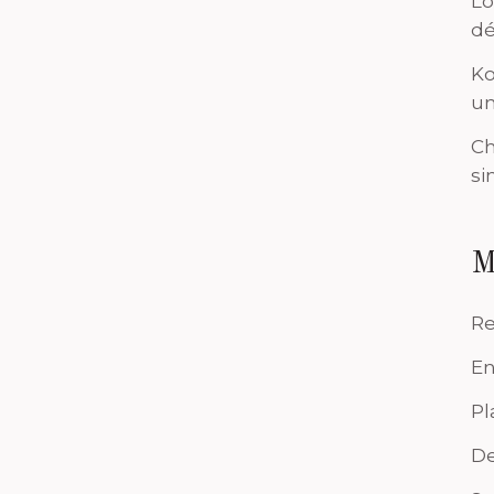
Lo
dé
Ko
un
Ch
si
M
Re
En
Pl
De