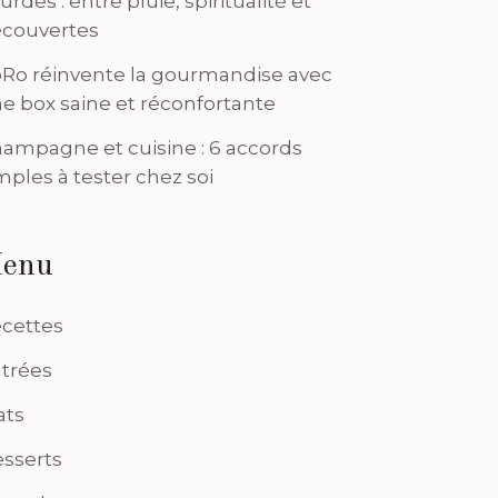
urdes : entre pluie, spiritualité et
couvertes
Ro réinvente la gourmandise avec
e box saine et réconfortante
ampagne et cuisine : 6 accords
mples à tester chez soi
enu
cettes
trées
ats
sserts