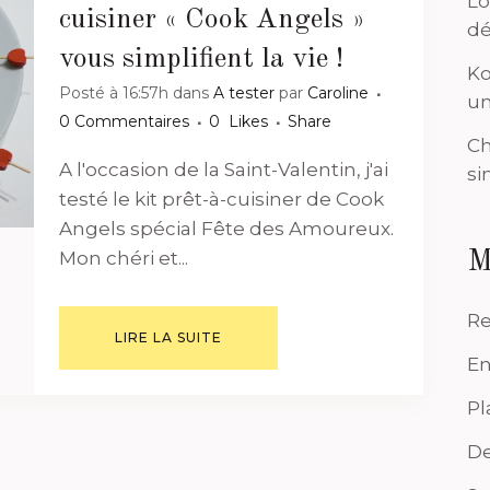
Lo
cuisiner « Cook Angels »
dé
vous simplifient la vie !
Ko
Posté à 16:57h
dans
A tester
par
Caroline
un
0 Commentaires
0
Likes
Share
Ch
A l'occasion de la Saint-Valentin, j'ai
si
testé le kit prêt-à-cuisiner de Cook
Angels spécial Fête des Amoureux.
Mon chéri et...
M
Re
LIRE LA SUITE
En
Pl
De