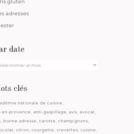
ns gluten
s adresses
tester
ar date
r
te
ots clés
adémie nationale de cuisine
x-en-provence
anti-gaspillage
avis
avocat
o
bonne adresse
carotte
champignons
ocolat
citron
courgette
crevettes
cuisine