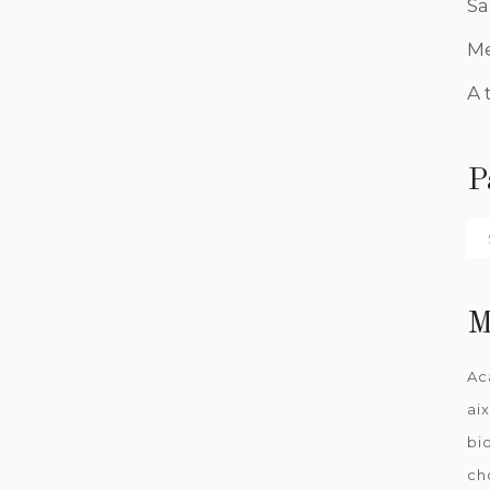
Sa
Me
A 
P
Pa
da
M
Ac
ai
bi
ch