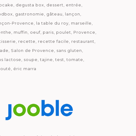
pcake
degusta box
dessert
entrée
odbox
gastronomie
gâteau
lançon
nçon-Provence
la table du roy
marseille
nthe
muffin
oeuf
paris
poulet
Provence
tisserie
recette
recette facile
restaurant
lade
Salon de Provence
sans gluten
ns lactose
soupe
tajine
test
tomate
louté
éric marra