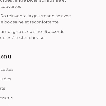
urdes : entre pluie, spiritualité et
couvertes
Ro réinvente la gourmandise avec
e box saine et réconfortante
ampagne et cuisine : 6 accords
mples à tester chez soi
enu
cettes
trées
ats
sserts