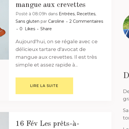
mangue aux crevettes
Posté à 08:09h
dans
Entrées
,
Recettes
,
Sans gluten
par
Caroline
2 Commentaires
0
Likes
Share
Aujourd'hui, on se régale avec ce
délicieux tartare d'avocat de
mangue aux crevettes. Il est très
simple et assez rapide à...
D
LIRE LA SUITE
De
gr
Sa
to
16 Fév
Les prêts-à-