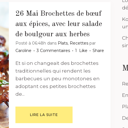
Lo
dé
26 Mai
Brochettes de bœuf
Ko
aux épices, avec leur salade
un
de boulgour aux herbes
Ch
Posté à 06:48h
dans
Plats
,
Recettes
par
si
Caroline
3 Commentaires
1
Like
Share
Et si on changeait des brochettes
M
traditionnelles qui rendent les
barbecues un peu monotones en
Re
adoptant ces petites brochettes
de...
En
Pl
LIRE LA SUITE
De