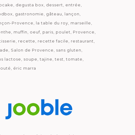
pcake
degusta box
dessert
entrée
odbox
gastronomie
gâteau
lançon
nçon-Provence
la table du roy
marseille
nthe
muffin
oeuf
paris
poulet
Provence
tisserie
recette
recette facile
restaurant
lade
Salon de Provence
sans gluten
ns lactose
soupe
tajine
test
tomate
louté
éric marra