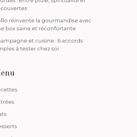
urdes : entre pluie, spiritualité et
couvertes
Ro réinvente la gourmandise avec
e box saine et réconfortante
ampagne et cuisine : 6 accords
mples à tester chez soi
enu
cettes
trées
ats
sserts