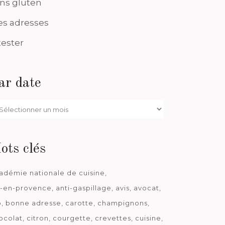
ns gluten
s adresses
tester
ar date
r
te
ots clés
adémie nationale de cuisine
x-en-provence
anti-gaspillage
avis
avocat
o
bonne adresse
carotte
champignons
ocolat
citron
courgette
crevettes
cuisine