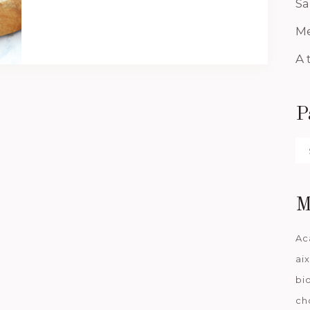
Sa
Me
A 
P
Pa
da
M
Ac
ai
bi
ch