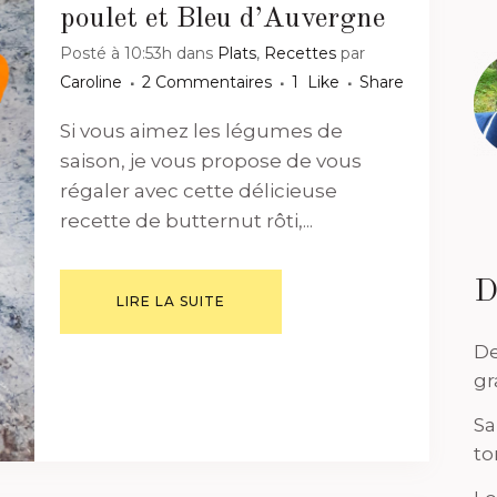
poulet et Bleu d’Auvergne
Posté à 10:53h
dans
Plats
,
Recettes
par
Caroline
2 Commentaires
1
Like
Share
Si vous aimez les légumes de
saison, je vous propose de vous
régaler avec cette délicieuse
recette de butternut rôti,...
D
LIRE LA SUITE
De
gr
Sa
to