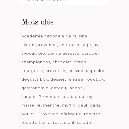
date
Mots clés
Académie nationale de cuisine
aix-en-provence
anti-gaspillage
avis
avocat
bio
bonne adresse
carotte
champignons
chocolat
citron
courgette
crevettes
cuisine
cupcake
degusta box
dessert
entrée
foodbox
gastronomie
gâteau
lançon
Lançon-Provence
la table du roy
marseille
menthe
muffin
oeuf
paris
poulet
Provence
pâtisserie
recette
recette facile
restaurant
salade