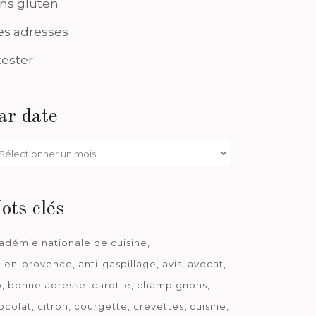
ns gluten
s adresses
tester
ar date
r
te
ots clés
adémie nationale de cuisine
x-en-provence
anti-gaspillage
avis
avocat
o
bonne adresse
carotte
champignons
ocolat
citron
courgette
crevettes
cuisine