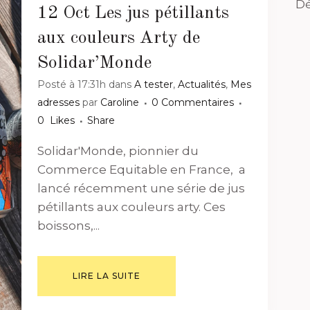
Dé
12 Oct
Les jus pétillants
aux couleurs Arty de
Solidar’Monde
Posté à 17:31h
dans
A tester
,
Actualités
,
Mes
adresses
par
Caroline
0 Commentaires
0
Likes
Share
Solidar'Monde, pionnier du
Commerce Equitable en France, a
lancé récemment une série de jus
pétillants aux couleurs arty. Ces
boissons,...
LIRE LA SUITE