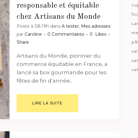
responsable et équitable
cu
fo
chez Artisans du Monde
La
Posté à 08:19h
dans
A tester
,
Mes adresses
me
par
Caroline
0 Commentaires
0
Likes
pâ
Share
sa
Artisans du Monde, pionnier du
sa
commerce équitable en France, a
ve
lancé sa box gourmande pour les
fêtes de fin d’année...
LIRE LA SUITE