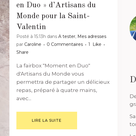
en Duo » d’Artisans du
Monde pour la Saint-
Valentin
Posté à 15:13h
dans
A tester
,
Mes adresses
par
Caroline
0 Commentaires
1
Like
Share
La fairbox "Moment en Duo"
d'Artisans du Monde vous
D
permettra de partager un délicieux
repas, préparé à quatre mains,
De
avec...
gr
Sa
LIRE LA SUITE
to