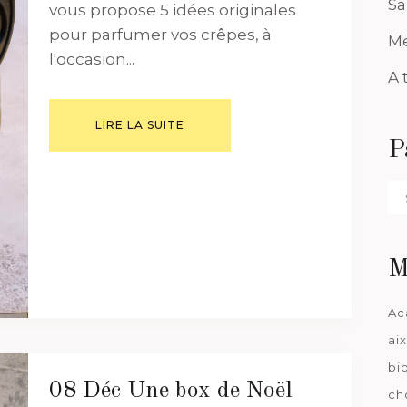
Sa
vous propose 5 idées originales
pour parfumer vos crêpes, à
Me
l'occasion...
A 
LIRE LA SUITE
P
Pa
da
M
Ac
ai
bi
08 Déc
Une box de Noël
ch