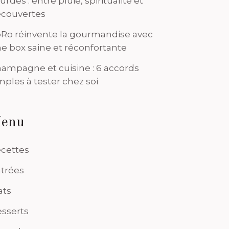
urdes : entre pluie, spiritualité et
couvertes
Ro réinvente la gourmandise avec
e box saine et réconfortante
ampagne et cuisine : 6 accords
mples à tester chez soi
enu
cettes
trées
ats
sserts