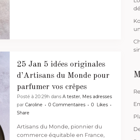
Lo
dé
Ko
un
Ch
si
25 Jan
5 idées originales
M
d’Artisans du Monde pour
parfumer vos crêpes
Re
Posté à 20:29h
dans
A tester
,
Mes adresses
En
par
Caroline
0 Commentaires
0
Likes
Share
Pl
Artisans du Monde, pionnier du
De
commerce équitable en France,