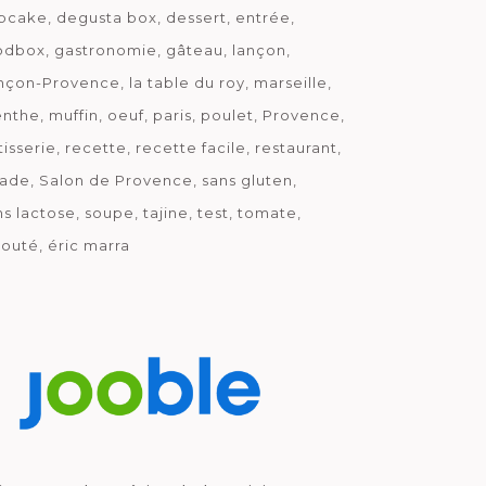
pcake
degusta box
dessert
entrée
odbox
gastronomie
gâteau
lançon
nçon-Provence
la table du roy
marseille
nthe
muffin
oeuf
paris
poulet
Provence
tisserie
recette
recette facile
restaurant
lade
Salon de Provence
sans gluten
ns lactose
soupe
tajine
test
tomate
louté
éric marra