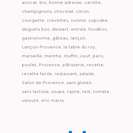
avocat
bio
bonne adresse
carotte
champignons
chocolat
citron
courgette
crevettes
cuisine
cupcake
degusta box
dessert
entrée
foodbox
gastronomie
gâteau
lançon
Lançon-Provence
la table du roy
marseille
menthe
muffin
oeuf
paris
poulet
Provence
pâtisserie
recette
recette facile
restaurant
salade
Salon de Provence
sans gluten
sans lactose
soupe
tajine
test
tomate
velouté
éric marra