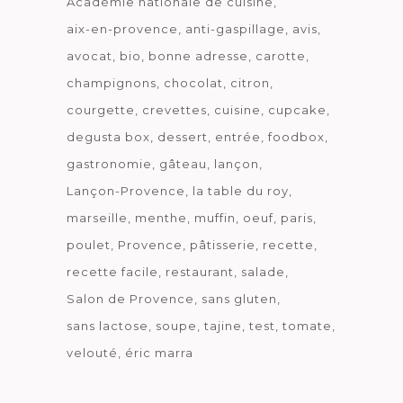
Académie nationale de cuisine
aix-en-provence
anti-gaspillage
avis
avocat
bio
bonne adresse
carotte
champignons
chocolat
citron
courgette
crevettes
cuisine
cupcake
degusta box
dessert
entrée
foodbox
gastronomie
gâteau
lançon
Lançon-Provence
la table du roy
marseille
menthe
muffin
oeuf
paris
poulet
Provence
pâtisserie
recette
recette facile
restaurant
salade
Salon de Provence
sans gluten
sans lactose
soupe
tajine
test
tomate
velouté
éric marra